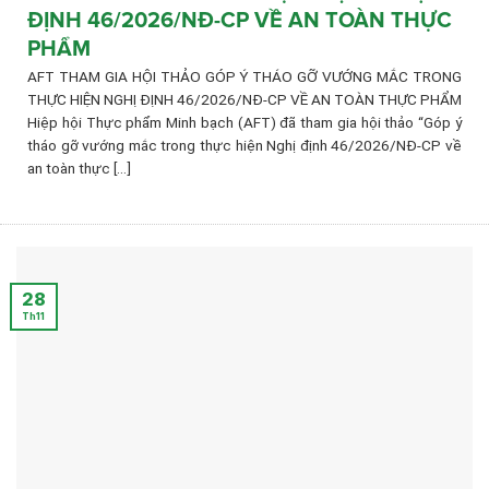
ĐỊNH 46/2026/NĐ-CP VỀ AN TOÀN THỰC
PHẨM
AFT THAM GIA HỘI THẢO GÓP Ý THÁO GỠ VƯỚNG MẮC TRONG
THỰC HIỆN NGHỊ ĐỊNH 46/2026/NĐ-CP VỀ AN TOÀN THỰC PHẨM
Hiệp hội Thực phẩm Minh bạch (AFT) đã tham gia hội thảo “Góp ý
tháo gỡ vướng mắc trong thực hiện Nghị định 46/2026/NĐ-CP về
an toàn thực [...]
28
Th11