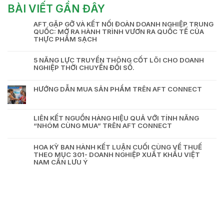
BÀI VIẾT GẦN ĐÂY
AFT GẶP GỠ VÀ KẾT NỐI ĐOÀN DOANH NGHIỆP TRUNG
QUỐC: MỞ RA HÀNH TRÌNH VƯƠN RA QUỐC TẾ CỦA
THỰC PHẨM SẠCH
5 NĂNG LỰC TRUYỀN THÔNG CỐT LÕI CHO DOANH
NGHIỆP THỜI CHUYỂN ĐỔI SỐ.
HƯỚNG DẪN MUA SẢN PHẨM TRÊN AFT CONNECT
LIÊN KẾT NGUỒN HÀNG HIỆU QUẢ VỚI TÍNH NĂNG
“NHÓM CÙNG MUA” TRÊN AFT CONNECT
HOA KỲ BAN HÀNH KẾT LUẬN CUỐI CÙNG VỀ THUẾ
THEO MỤC 301- DOANH NGHIỆP XUẤT KHẨU VIỆT
NAM CẦN LƯU Ý