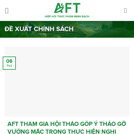
Skip
to
content
ĐỀ XUẤT CHÍNH SÁCH
06
Th2
AFT THAM GIA HỘI THẢO GÓP Ý THÁO GỠ
VƯỚNG MẮC TRONG THỰC HIỆN NGHỊ