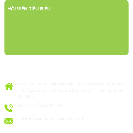
HỘI VIÊN TIÊU BIỂU
HIỆP HỘI THỰC PHẨM MINH BẠCH
P.09 Tòa nhà A - Viện Nghiên Cứu Nuôi Trồng Thủy Sản 2
- 116 Nguyễn Đình Chiểu, Đa Kao, Quận 1, Thành phố Hồ
Chí Minh
HOTLINE: 0944 815 995
Email: info@thucphamminhbach.org