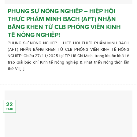
PHỤNG SỰ NÔNG NGHIỆP – HIỆP HỘI
THỰC PHẨM MINH BẠCH (AFT) NHẬN
BẰNG KHEN TỪ CLB PHÓNG VIÊN KINH
TẾ NÔNG NGHIỆP!
PHỤNG SỰ NÔNG NGHIỆP – HIỆP HỘI THỰC PHẨM MINH BẠCH
(AFT) NHẬN BẰNG KHEN TỪ CLB PHÓNG VIÊN KINH TẾ NÔNG
NGHIỆP! Chiều 27/11/2025 tại TP. Hồ Chí Minh, trong khuôn khổ Lễ
trao Giải báo chí Kinh tế Nông nghiệp & Phát triển Nông thôn lần
thứ VI [...]
22
Th10