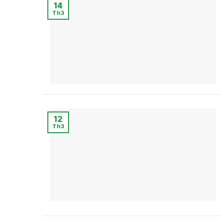
14
Th3
12
Th3