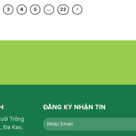
3
4
5
…
22
H
ĐĂNG KÝ NHẬN TIN
Nuôi Trồng
, Đa Kao,