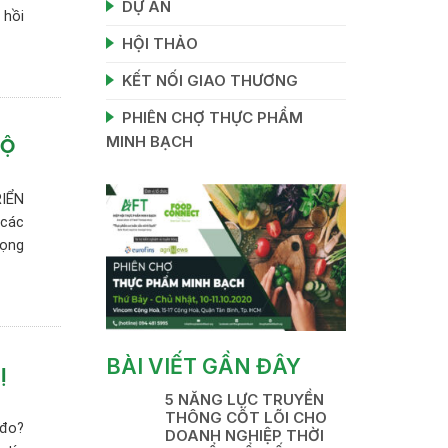
DỰ ÁN
 hồi
HỘI THẢO
KẾT NỐI GIAO THƯƠNG
PHIÊN CHỢ THỰC PHẨM
MINH BẠCH
LỘ
RIỂN
 các
rọng
BÀI VIẾT GẦN ĐÂY
Ị
5 NĂNG LỰC TRUYỀN
THÔNG CỐT LÕI CHO
 đo?
DOANH NGHIỆP THỜI