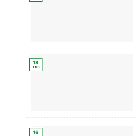
18
Th3
16