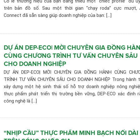
Có lẽ thương hiệu của bạn đang thiếu một “chiếc profile” đủ uy
trên bản đồ số. Sau một thời gian “chạy roda” cực mượt,
Connect đã sẵn sàng giúp doanh nghiệp của bạn: [...]
DỰ ÁN DEP-ECO| MỜI CHUYÊN GIA ĐỒNG HÀ
CÙNG CHƯƠNG TRÌNH TƯ VẤN CHUYÊN SÂU
CHO DOANH NGHIỆP
DỰ ÁN DEP-ECO| MỜI CHUYÊN GIA ĐỒNG HÀNH CÙNG CHƯ
TRÌNH TƯ VẤN CHUYÊN SÂU CHO DOANH NGHIỆP Trong hành t
xây dựng một hệ sinh thái số hỗ trợ doanh nghiệp nông nghi
thực phẩm phát triển thị trường bền vững, DEP-ECO xác định r
công nghệ là [...]
“NHỊP CẦU” THỰC PHẨM MINH BẠCH NỐI DÀI