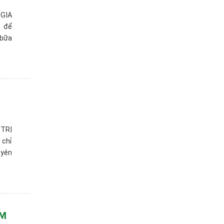
 GIA
o để
 bữa
 TRỊ
 chỉ
uyên
ỂM