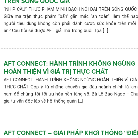
TRÊN SÓNG QUỐC GIA
“NHỊP CẦU” THỰC PHẨM MINH BẠCH NỐI DÀI TRÊN SÓNG QUỐC
Giữa ma trận thực phẩm “bẩn” gắn mác “an toàn”, làm thế nà
người tiêu dùng không còn phải đánh cược sức khỏe trên mỗi
ăn? Câu hỏi sẽ được AFT giải mã trong buổi Tọa [...]
AFT CONNECT: HÀNH TRÌNH KHÔNG NGỪNG
HOÀN THIỆN VÌ GIÁ TRỊ THỰC CHẤT
AFT CONNECT: HÀNH TRÌNH KHÔNG NGỪNG HOÀN THIỆN VÌ GIÁ
THỰC CHẤT Góp ý từ những chuyên gia đầu ngành chính là kim
nam để chúng tôi tối ưu hóa nền tảng số. Bà Lê Bảo Ngọc – Ch
gia tư vấn độc lập về hệ thống quản [...]
AFT CONNECT – GIẢI PHÁP KHƠI THÔNG “ĐI