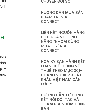
 tín
CHUYỂN ĐỔI SỐ.
 AFT
HƯỚNG DẪN MUA SẢN
PHẨM TRÊN AFT
CONNECT
LIÊN KẾT NGUỒN HÀNG
HIỆU QUẢ VỚI TÍNH
NH
NĂNG “NHÓM CÙNG
MUA” TRÊN AFT
CONNECT
ƠNG
HOA KỲ BAN HÀNH KẾT
rình
LUẬN CUỐI CÙNG VỀ
ệp –
THUẾ THEO MỤC 301-
ằng:
DOANH NGHIỆP XUẤT
KHẨU VIỆT NAM CẦN
LƯU Ý
HƯỚNG DẪN TỰ ĐỘNG
KẾT NỐI ĐỐI TÁC VÀ
THAM GIA NHÓM CÙNG
BÁN