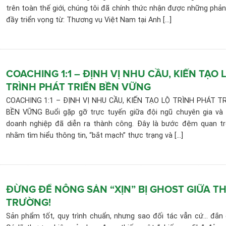
trên toàn thế giới, chúng tôi đã chính thức nhận được những phản
đầy triển vọng từ: Thương vụ Việt Nam tại Anh [...]
COACHING 1:1 – ĐỊNH VỊ NHU CẦU, KIẾN TẠO 
TRÌNH PHÁT TRIỂN BỀN VỮNG
COACHING 1:1 – ĐỊNH VỊ NHU CẦU, KIẾN TẠO LỘ TRÌNH PHÁT T
BỀN VỮNG Buổi gặp gỡ trực tuyến giữa đội ngũ chuyên gia và
doanh nghiệp đã diễn ra thành công. Đây là bước đệm quan t
nhằm tìm hiểu thông tin, “bắt mạch” thực trạng và [...]
ĐỪNG ĐỂ NÔNG SẢN “XỊN” BỊ GHOST GIỮA TH
TRƯỜNG!
Sản phẩm tốt, quy trình chuẩn, nhưng sao đối tác vẫn cứ… đắn