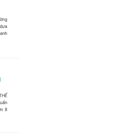
ường
 dựa
oanh
I
THỂ
uấn
ơn 8