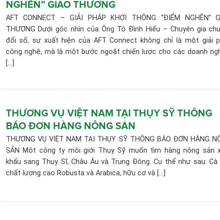
NGHẼN” GIAO THƯƠNG
AFT CONNECT – GIẢI PHÁP KHƠI THÔNG “ĐIỂM NGHẼN” G
THƯƠNG Dưới góc nhìn của Ông Tô Đình Hiếu – Chuyên gia ch
đổi số, sự xuất hiện của AFT Connect không chỉ là một giải 
công nghệ, mà là một bước ngoặt chiến lược cho các doanh ng
[...]
THƯƠNG VỤ VIỆT NAM TẠI THỤY SỸ THÔNG
BÁO ĐƠN HÀNG NÔNG SẢN
THƯƠNG VỤ VIỆT NAM TẠI THỤY SỸ THÔNG BÁO ĐƠN HÀNG N
SẢN Một công ty môi giới Thụy Sỹ muốn tìm hàng nông sản 
khẩu sang Thụy Sĩ, Châu Âu và Trung Đông. Cụ thể như sau: Cà
chất lượng cao Robusta và Arabica, hữu cơ và [...]