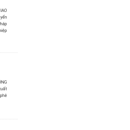
IAO
uyển
pháp
hiệp
ÔNG
xuất
 phê