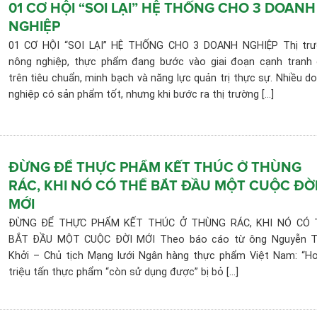
01 CƠ HỘI “SOI LẠI” HỆ THỐNG CHO 3 DOANH
NGHIỆP
01 CƠ HỘI “SOI LẠI” HỆ THỐNG CHO 3 DOANH NGHIỆP Thị tr
nông nghiệp, thực phẩm đang bước vào giai đoạn cạnh tranh
trên tiêu chuẩn, minh bạch và năng lực quản trị thực sự. Nhiều d
nghiệp có sản phẩm tốt, nhưng khi bước ra thị trường [...]
ĐỪNG ĐỂ THỰC PHẨM KẾT THÚC Ở THÙNG
RÁC, KHI NÓ CÓ THỂ BẮT ĐẦU MỘT CUỘC ĐỜ
MỚI
ĐỪNG ĐỂ THỰC PHẨM KẾT THÚC Ở THÙNG RÁC, KHI NÓ CÓ 
BẮT ĐẦU MỘT CUỘC ĐỜI MỚI Theo báo cáo từ ông Nguyễn T
Khởi – Chủ tịch Mạng lưới Ngân hàng thực phẩm Việt Nam: “H
triệu tấn thực phẩm “còn sử dụng được” bị bỏ [...]