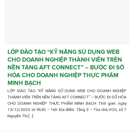
LỚP ĐÀO TẠO “KỸ NĂNG SỬ DỤNG WEB
CHO DOANH NGHIỆP THÀNH VIÊN TRÊN
NỀN TẢNG AFT CONNECT” – BƯỚC ĐI SỐ
HÓA CHO DOANH NGHIỆP THỰC PHẨM
MINH BẠCH
LỚP ĐÀO TẠO “KỸ NĂNG SỬ DỤNG WEB CHO DOANH NGHIỆP
THÀNH VIÊN TRÊN NỀN TẢNG AFT CONNECT” – BƯỚC ĐI SỐ HÓA
CHO DOANH NGHIỆP THỰC PHẨM MINH BẠCH Thời gian: ngày
13/12/2025 từ 9h30 – 16h Địa điểm: Tầng 3 – Tòa nhà VOV, số 7
Nguyễn Thị [...]