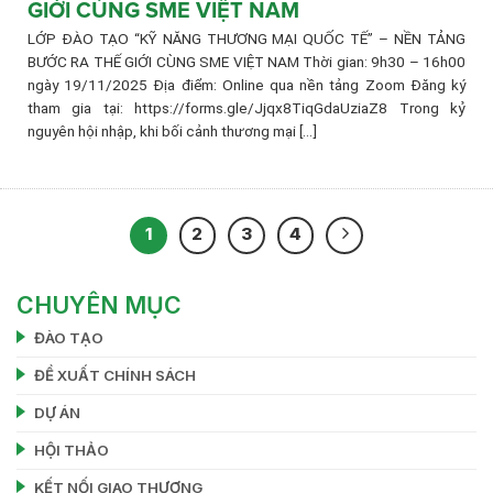
GIỚI CÙNG SME VIỆT NAM
LỚP ĐÀO TẠO “KỸ NĂNG THƯƠNG MẠI QUỐC TẾ” – NỀN TẢNG
BƯỚC RA THẾ GIỚI CÙNG SME VIỆT NAM Thời gian: 9h30 – 16h00
ngày 19/11/2025 Địa điểm: Online qua nền tảng Zoom Đăng ký
tham gia tại: https://forms.gle/Jjqx8TiqGdaUziaZ8 Trong kỷ
nguyên hội nhập, khi bối cảnh thương mại [...]
1
2
3
4
CHUYÊN MỤC
ĐÀO TẠO
ĐỀ XUẤT CHÍNH SÁCH
DỰ ÁN
HỘI THẢO
KẾT NỐI GIAO THƯƠNG