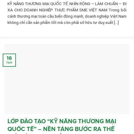
KỸ NĂNG THƯƠNG MẠI QUỐC TẾ: NHÌN RỘNG – LÀM CHUẨN – ĐI
XA CHO DOANH NGHIỆP THỰC PHẨM SME VIỆT NAM Trong bối
cảnh thương mại toàn cầu biến động mạnh, doanh nghiệp Việt Nam
không chỉ cần sản phẩm tốt mà còn phải sở hữu tư duy xuất [...]
16
Th11
LỚP ĐÀO TẠO “KỸ NĂNG THƯƠNG MẠI
QUỐC TẾ” – NỀN TẢNG BƯỚC RA THẾ