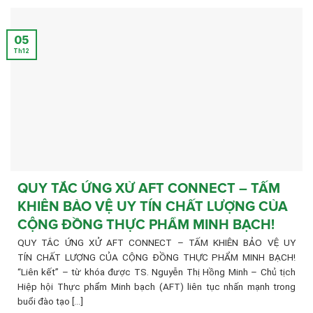
05
Th12
QUY TẮC ỨNG XỬ AFT CONNECT – TẤM
KHIÊN BẢO VỆ UY TÍN CHẤT LƯỢNG CỦA
CỘNG ĐỒNG THỰC PHẨM MINH BẠCH!
QUY TẮC ỨNG XỬ AFT CONNECT – TẤM KHIÊN BẢO VỆ UY
TÍN CHẤT LƯỢNG CỦA CỘNG ĐỒNG THỰC PHẨM MINH BẠCH!
“Liên kết” – từ khóa được TS. Nguyễn Thị Hồng Minh – Chủ tịch
Hiệp hội Thực phẩm Minh bạch (AFT) liên tục nhấn mạnh trong
buổi đào tạo [...]