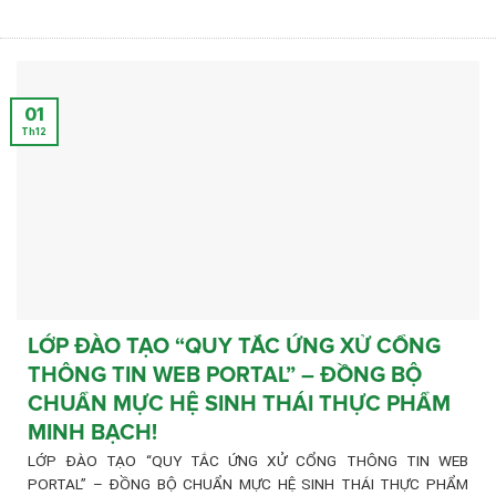
01
Th12
LỚP ĐÀO TẠO “QUY TẮC ỨNG XỬ CỔNG
THÔNG TIN WEB PORTAL” – ĐỒNG BỘ
CHUẨN MỰC HỆ SINH THÁI THỰC PHẨM
MINH BẠCH!
LỚP ĐÀO TẠO “QUY TẮC ỨNG XỬ CỔNG THÔNG TIN WEB
PORTAL” – ĐỒNG BỘ CHUẨN MỰC HỆ SINH THÁI THỰC PHẨM