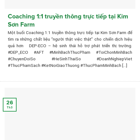
Coaching 1:1 truyền thông trực tiếp tại Kim
Sơn Farm
Một buổi Coaching 1:1 truyền thông trực tiếp tại Kim Sơn Farm để
tìm ra những chất liệu “người thật việc thật” cho chiến dịch hiệu
quả hơn DEP-ECO – hệ sinh thái hỗ trợ phát triển thị trường.
#DEP_ECO #AFT #MinhBachThucPham #ToiChonMinhBach
#ChuyenDoiSo #HeSinhThaiSo #DoanhNghiepViet
#ThucPhamSach #KetNoiGiaoThuong #ThucPhamMinhBach [...]
26
Th3