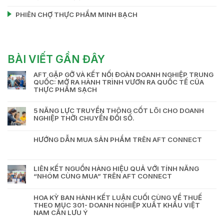
PHIÊN CHỢ THỰC PHẨM MINH BẠCH
BÀI VIẾT GẦN ĐÂY
AFT GẶP GỠ VÀ KẾT NỐI ĐOÀN DOANH NGHIỆP TRUNG
QUỐC: MỞ RA HÀNH TRÌNH VƯƠN RA QUỐC TẾ CỦA
THỰC PHẨM SẠCH
5 NĂNG LỰC TRUYỀN THÔNG CỐT LÕI CHO DOANH
NGHIỆP THỜI CHUYỂN ĐỔI SỐ.
HƯỚNG DẪN MUA SẢN PHẨM TRÊN AFT CONNECT
LIÊN KẾT NGUỒN HÀNG HIỆU QUẢ VỚI TÍNH NĂNG
“NHÓM CÙNG MUA” TRÊN AFT CONNECT
HOA KỲ BAN HÀNH KẾT LUẬN CUỐI CÙNG VỀ THUẾ
THEO MỤC 301- DOANH NGHIỆP XUẤT KHẨU VIỆT
NAM CẦN LƯU Ý