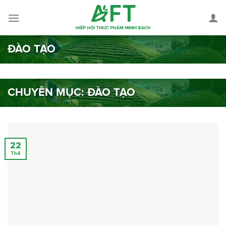
Skip
to
content
ĐÀO TẠO
CHUYÊN MỤC:
ĐÀO TẠO
22
Th4