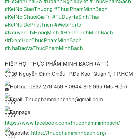
#HeSinhThaiSo
#DoanhNghiepViet
#ThucPhamSach
#KetNoiGiaoThuong
#ThucPhamMinhBach
#KetNoiChuoiGiaTri
#TuDuyHeSinhThai
#KetNoiDePhatTrien
#WebPortal
#NguyenThiHongMinh
#HanhTrinhMinhBach
\
#DiemHenThucPhamMinhBach
#NhaBaoVaThucPhamMinhBach
_________________________________
HIỆP HỘI THỰC PHẨM MINH BẠCH (AFT)
116 Nguyễn Đình Chiểu, P.Đa Kao, Quận 1, TP.HCM
Hotline: 0937 279 459 – 0944 815 995 (Ms Hiền)
Email: Thucphamminhbach@gmail.com
Fanpage:
https://www.facebook.com/thucphamminhbach/
Website:
https://thucphamminhbach.org/