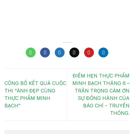
ĐIỂM HẸN THỰC PHẨM
CÔNG BỐ KẾT QUẢ CUỘC
MINH BẠCH THÁNG 6 –
THI “ẢNH ĐẸP CÙNG
TRÂN TRỌNG CẢM ƠN
THỰC PHẨM MINH
SỰ ĐỒNG HÀNH CỦA
BẠCH”
BÁO CHÍ – TRUYỀN
THÔNG.