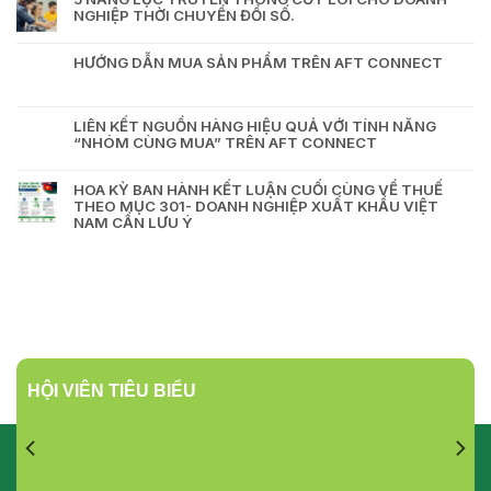
NGHIỆP THỜI CHUYỂN ĐỔI SỐ.
HƯỚNG DẪN MUA SẢN PHẨM TRÊN AFT CONNECT
LIÊN KẾT NGUỒN HÀNG HIỆU QUẢ VỚI TÍNH NĂNG
“NHÓM CÙNG MUA” TRÊN AFT CONNECT
HOA KỲ BAN HÀNH KẾT LUẬN CUỐI CÙNG VỀ THUẾ
THEO MỤC 301- DOANH NGHIỆP XUẤT KHẨU VIỆT
NAM CẦN LƯU Ý
HỘI VIÊN TIÊU BIỂU