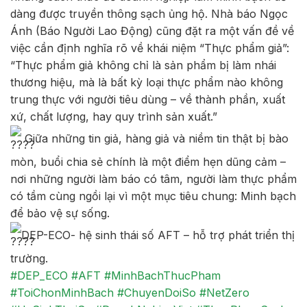
dàng được truyền thông sạch ủng hộ. Nhà báo Ngọc
Ánh (Báo Người Lao Động) cũng đặt ra một vấn đề về
việc cần định nghĩa rõ về khái niệm “Thực phẩm giả”:
“Thực phẩm giả không chỉ là sản phẩm bị làm nhái
thương hiệu, mà là bất kỳ loại thực phẩm nào không
trung thực với người tiêu dùng – về thành phần, xuất
xứ, chất lượng, hay quy trình sản xuất.”
Giữa những tin giả, hàng giả và niềm tin thật bị bào
mòn, buổi chia sẻ chính là một điểm hẹn dũng cảm –
nơi những người làm báo có tâm, người làm thực phẩm
có tầm cùng ngồi lại vì một mục tiêu chung: Minh bạch
để bảo vệ sự sống.
DEP-ECO- hệ sinh thái số AFT – hỗ trợ phát triển thị
trường.
#DEP_ECO
#AFT
#MinhBachThucPham
#ToiChonMinhBach
#ChuyenDoiSo
#NetZero