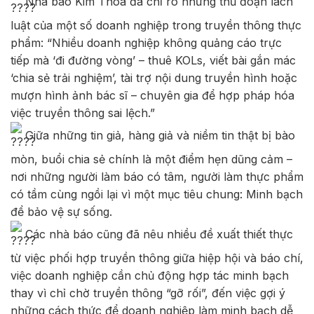
Nhà báo Kim Thoa đã chỉ rõ những thủ đoạn lách
luật của một số doanh nghiệp trong truyền thông thực
phẩm: “Nhiều doanh nghiệp không quảng cáo trực
tiếp mà ‘đi đường vòng’ – thuê KOLs, viết bài gắn mác
‘chia sẻ trải nghiệm’, tài trợ nội dung truyền hình hoặc
mượn hình ảnh bác sĩ – chuyên gia để hợp pháp hóa
việc truyền thông sai lệch.”
Giữa những tin giả, hàng giả và niềm tin thật bị bào
mòn, buổi chia sẻ chính là một điểm hẹn dũng cảm –
nơi những người làm báo có tâm, người làm thực phẩm
có tầm cùng ngồi lại vì một mục tiêu chung: Minh bạch
để bảo vệ sự sống.
Các nhà báo cũng đã nêu nhiều đề xuất thiết thực
từ việc phối hợp truyền thông giữa hiệp hội và báo chí,
việc doanh nghiệp cần chủ động hợp tác minh bạch
thay vì chỉ chờ truyền thông “gỡ rối”, đến việc gợi ý
những cách thức để doanh nghiệp làm minh bạch dễ