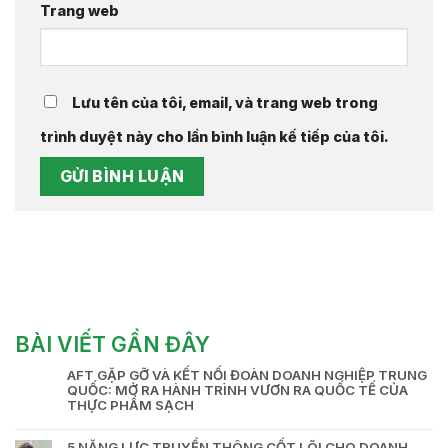
Trang web
Lưu tên của tôi, email, và trang web trong
trình duyệt này cho lần bình luận kế tiếp của tôi.
BÀI VIẾT GẦN ĐÂY
AFT GẶP GỠ VÀ KẾT NỐI ĐOÀN DOANH NGHIỆP TRUNG
QUỐC: MỞ RA HÀNH TRÌNH VƯƠN RA QUỐC TẾ CỦA
THỰC PHẨM SẠCH
5 NĂNG LỰC TRUYỀN THÔNG CỐT LÕI CHO DOANH