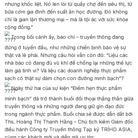
nhưng khốc liệt. Nó len lỏi từ quầy chợ đến siêu thị, từ
bữa cơm gia đình đến suất ăn học đường. Đó không
chỉ là gian lận thương mại – mà là tội ác với sức khỏe
cộng đồng.”
Trong bối cảnh ấy, báo chí – truyền thông đang
đứng ở tuyến đầu, như những chiến binh bảo vệ sự
thật và lẽ phải. Nhưng câu hỏi vẫn còn đó: “Liệu các
nhà báo có đang đủ vũ khí để chống lại những thế lực
làm giả tinh vi? Và liệu các doanh nghiệp thực phẩm
sạch có thật sự dám chọn con đường minh bạch”?
Ngày thứ hai của sự kiện “Điểm hẹn thực phẩm
minh bạch” đã trở thành buổi đối thoại thẳng thắn giữa
truyền thông và những người đang giữ gìn đạo đức
trong ngành thực phẩm. Buổi chia sẻ được dẫn dắt bởi
Ths. Hoàng Thị Thanh Hằng – Chủ tịch kiêm Giám đốc
điều hành Công ty Truyền thông Tạp kỹ TRÍHD ASIA,
cùng các khách mời và diễn giả uy tín: