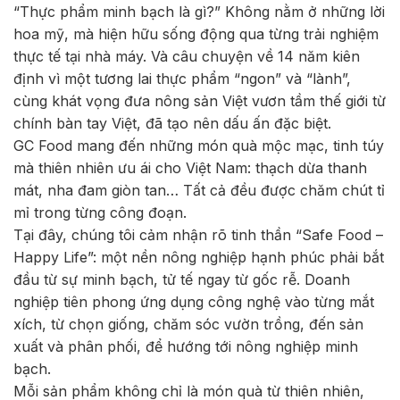
“Thực phẩm minh bạch là gì?” Không nằm ở những lời
hoa mỹ, mà hiện hữu sống động qua từng trải nghiệm
thực tế tại nhà máy. Và câu chuyện về 14 năm kiên
định vì một tương lai thực phẩm “ngon” và “lành”,
cùng khát vọng đưa nông sản Việt vươn tầm thế giới từ
chính bàn tay Việt, đã tạo nên dấu ấn đặc biệt.
GC Food mang đến những món quà mộc mạc, tinh túy
mà thiên nhiên ưu ái cho Việt Nam: thạch dừa thanh
mát, nha đam giòn tan… Tất cả đều được chăm chút tỉ
mỉ trong từng công đoạn.
Tại đây, chúng tôi cảm nhận rõ tinh thần “Safe Food –
Happy Life”: một nền nông nghiệp hạnh phúc phải bắt
đầu từ sự minh bạch, tử tế ngay từ gốc rễ. Doanh
nghiệp tiên phong ứng dụng công nghệ vào từng mắt
xích, từ chọn giống, chăm sóc vườn trồng, đến sản
xuất và phân phối, để hướng tới nông nghiệp minh
bạch.
Mỗi sản phẩm không chỉ là món quà từ thiên nhiên,