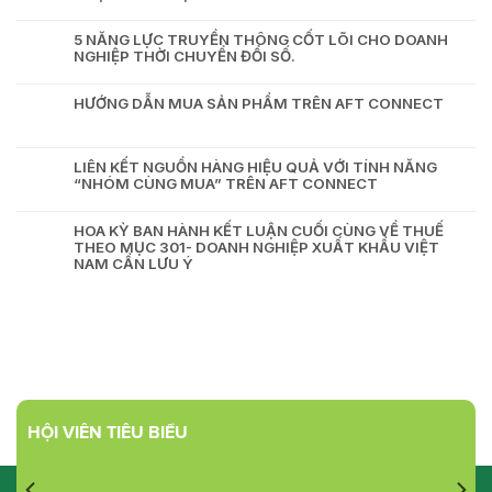
5 NĂNG LỰC TRUYỀN THÔNG CỐT LÕI CHO DOANH
NGHIỆP THỜI CHUYỂN ĐỔI SỐ.
HƯỚNG DẪN MUA SẢN PHẨM TRÊN AFT CONNECT
LIÊN KẾT NGUỒN HÀNG HIỆU QUẢ VỚI TÍNH NĂNG
“NHÓM CÙNG MUA” TRÊN AFT CONNECT
HOA KỲ BAN HÀNH KẾT LUẬN CUỐI CÙNG VỀ THUẾ
THEO MỤC 301- DOANH NGHIỆP XUẤT KHẨU VIỆT
NAM CẦN LƯU Ý
HỘI VIÊN TIÊU BIỂU