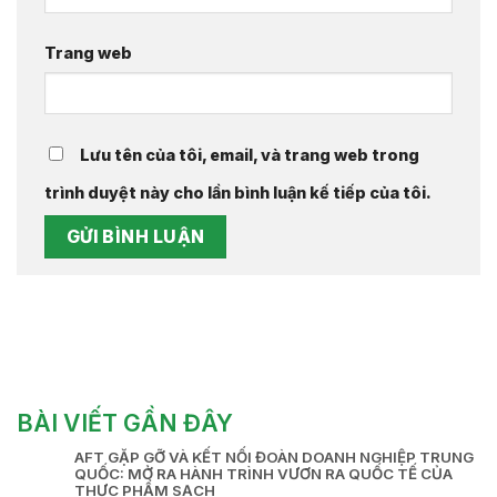
Trang web
Lưu tên của tôi, email, và trang web trong
trình duyệt này cho lần bình luận kế tiếp của tôi.
BÀI VIẾT GẦN ĐÂY
AFT GẶP GỠ VÀ KẾT NỐI ĐOÀN DOANH NGHIỆP TRUNG
QUỐC: MỞ RA HÀNH TRÌNH VƯƠN RA QUỐC TẾ CỦA
THỰC PHẨM SẠCH