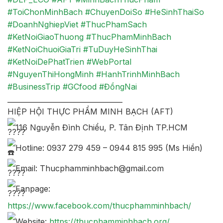
#ToiChonMinhBach
#ChuyenDoiSo
#HeSinhThaiSo
#DoanhNghiepViet
#ThucPhamSach
#KetNoiGiaoThuong
#ThucPhamMinhBach
#KetNoiChuoiGiaTri
#TuDuyHeSinhThai
#KetNoiDePhatTrien
#WebPortal
#NguyenThiHongMinh
#HanhTrinhMinhBach
#BusinessTrip
#GCfood
#ĐồngNai
_________________________________
HIỆP HỘI THỰC PHẨM MINH BẠCH (AFT)
116 Nguyễn Đình Chiểu, P. Tân Định TP.HCM
Hotline: 0937 279 459 – 0944 815 995 (Ms Hiền)
Email: Thucphamminhbach@gmail.com
Fanpage:
https://www.facebook.com/thucphamminhbach/
Website:
https://thucphamminhbach.org/