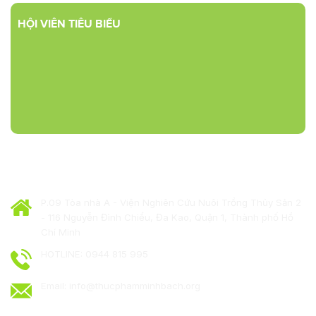
HỘI VIÊN TIÊU BIỂU
HIỆP HỘI THỰC PHẨM MINH BẠCH
P.09 Tòa nhà A - Viện Nghiên Cứu Nuôi Trồng Thủy Sản 2
- 116 Nguyễn Đình Chiểu, Đa Kao, Quận 1, Thành phố Hồ
Chí Minh
HOTLINE: 0944 815 995
Email: info@thucphamminhbach.org