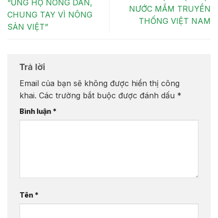
“ỦNG HỘ NÔNG DÂN,
NƯỚC MẮM TRUYỀN
CHUNG TAY VÌ NÔNG
THỐNG VIỆT NAM
SẢN VIỆT”
Trả lời
Email của bạn sẽ không được hiển thị công
khai.
Các trường bắt buộc được đánh dấu
*
Bình luận
*
Tên
*