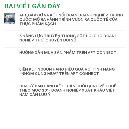
BÀI VIẾT GẦN ĐÂY
AFT GẶP GỠ VÀ KẾT NỐI ĐOÀN DOANH NGHIỆP TRUNG
QUỐC: MỞ RA HÀNH TRÌNH VƯƠN RA QUỐC TẾ CỦA
THỰC PHẨM SẠCH
5 NĂNG LỰC TRUYỀN THÔNG CỐT LÕI CHO DOANH
NGHIỆP THỜI CHUYỂN ĐỔI SỐ.
HƯỚNG DẪN MUA SẢN PHẨM TRÊN AFT CONNECT
LIÊN KẾT NGUỒN HÀNG HIỆU QUẢ VỚI TÍNH NĂNG
“NHÓM CÙNG MUA” TRÊN AFT CONNECT
HOA KỲ BAN HÀNH KẾT LUẬN CUỐI CÙNG VỀ THUẾ
THEO MỤC 301- DOANH NGHIỆP XUẤT KHẨU VIỆT
NAM CẦN LƯU Ý