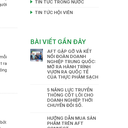
TIN TỨC TRONG NƯỚC
gười
TIN TỨC HỘI VIÊN
BÀI VIẾT GẦN ĐÂY
AFT GẶP GỠ VÀ KẾT
NỐI ĐOÀN DOANH
 mỗi
NGHIỆP TRUNG QUỐC:
t ra
MỞ RA HÀNH TRÌNH
nông
VƯƠN RA QUỐC TẾ
CỦA THỰC PHẨM SẠCH
5 NĂNG LỰC TRUYỀN
THÔNG CỐT LÕI CHO
DOANH NGHIỆP THỜI
CHUYỂN ĐỔI SỐ.
HƯỚNG DẪN MUA SẢN
bởi:
PHẨM TRÊN AFT