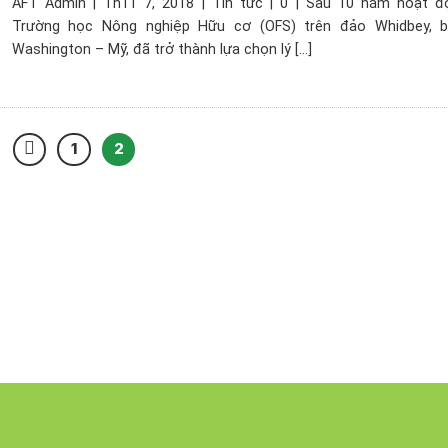
AFT Admin | Th11 7, 2018 | Tin tức | 0 | Sau 10 năm hoạt đ
Trường học Nông nghiệp Hữu cơ (OFS) trên đảo Whidbey, 
Washington – Mỹ, đã trở thành lựa chọn lý [...]
1
2