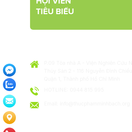
HỘI VIÊN
TIÊU BIỂU
HIỆP HỘI THỰC PHẨM MINH BẠC
P.09 Tòa nhà A - Viện Nghiên Cứu 
Thủy Sản 2 - 116 Nguyễn Đình Chiểu
Quận 1, Thành phố Hồ Chí Minh
HOTLINE: 0944 815 995
Email: info@thucphamminhbach.org