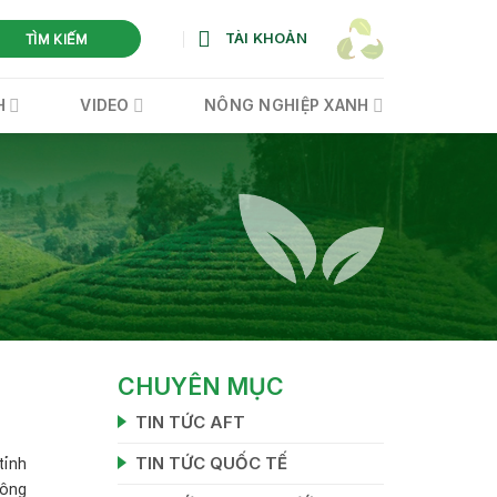
TÀI KHOẢN
TÌM KIẾM
H
VIDEO
NÔNG NGHIỆP XANH
CHUYÊN MỤC
TIN TỨC AFT
TIN TỨC QUỐC TẾ
tỉnh
nông