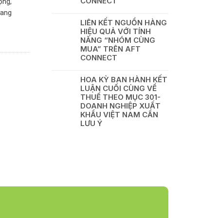
CONNECT
ộng,
bang
LIÊN KẾT NGUỒN HÀNG
HIỆU QUẢ VỚI TÍNH
NĂNG “NHÓM CÙNG
MUA” TRÊN AFT
CONNECT
HOA KỲ BAN HÀNH KẾT
LUẬN CUỐI CÙNG VỀ
THUẾ THEO MỤC 301-
DOANH NGHIỆP XUẤT
KHẨU VIỆT NAM CẦN
LƯU Ý