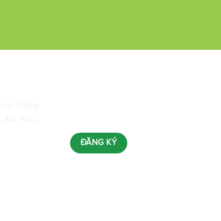
H
ĐĂNG KÝ NHẬN TIN
Nuôi Trồng
, Đa Kao,