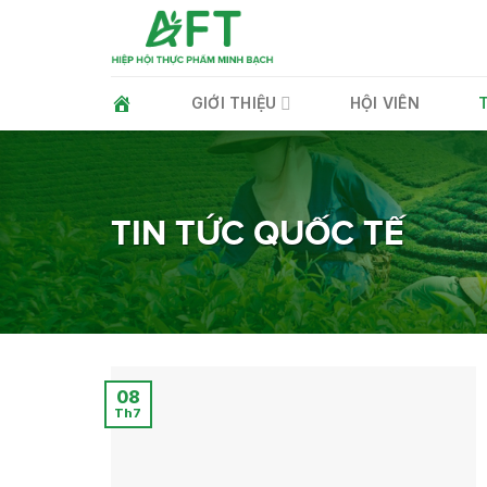
Skip
to
content
GIỚI THIỆU
HỘI VIÊN
TIN TỨC QUỐC TẾ
08
Th7