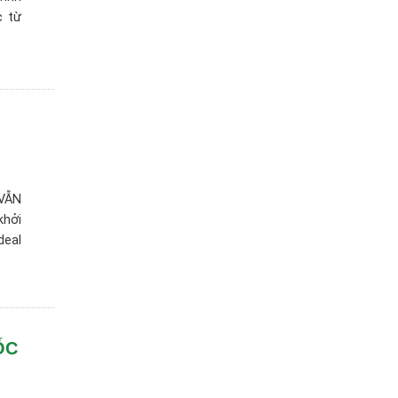
c từ
 VẪN
khởi
deal
ỐC