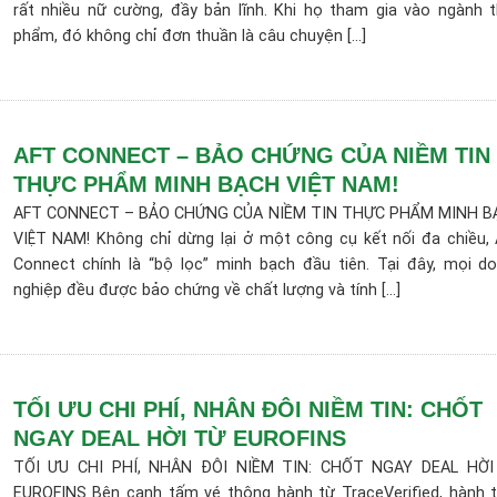
rất nhiều nữ cường, đầy bản lĩnh. Khi họ tham gia vào ngành 
phẩm, đó không chỉ đơn thuần là câu chuyện [...]
AFT CONNECT – BẢO CHỨNG CỦA NIỀM TIN
THỰC PHẨM MINH BẠCH VIỆT NAM!
AFT CONNECT – BẢO CHỨNG CỦA NIỀM TIN THỰC PHẨM MINH B
VIỆT NAM! Không chỉ dừng lại ở một công cụ kết nối đa chiều,
Connect chính là “bộ lọc” minh bạch đầu tiên. Tại đây, mọi d
nghiệp đều được bảo chứng về chất lượng và tính [...]
TỐI ƯU CHI PHÍ, NHÂN ĐÔI NIỀM TIN: CHỐT
NGAY DEAL HỜI TỪ EUROFINS
TỐI ƯU CHI PHÍ, NHÂN ĐÔI NIỀM TIN: CHỐT NGAY DEAL HỜI
EUROFINS Bên cạnh tấm vé thông hành từ TraceVerified, hành t