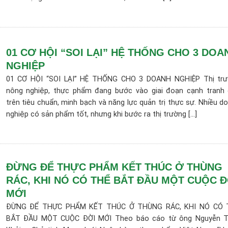
01 CƠ HỘI “SOI LẠI” HỆ THỐNG CHO 3 DOA
NGHIỆP
01 CƠ HỘI “SOI LẠI” HỆ THỐNG CHO 3 DOANH NGHIỆP Thị tr
nông nghiệp, thực phẩm đang bước vào giai đoạn cạnh tranh
trên tiêu chuẩn, minh bạch và năng lực quản trị thực sự. Nhiều d
nghiệp có sản phẩm tốt, nhưng khi bước ra thị trường [...]
ĐỪNG ĐỂ THỰC PHẨM KẾT THÚC Ở THÙNG
RÁC, KHI NÓ CÓ THỂ BẮT ĐẦU MỘT CUỘC Đ
MỚI
ĐỪNG ĐỂ THỰC PHẨM KẾT THÚC Ở THÙNG RÁC, KHI NÓ CÓ 
BẮT ĐẦU MỘT CUỘC ĐỜI MỚI Theo báo cáo từ ông Nguyễn T