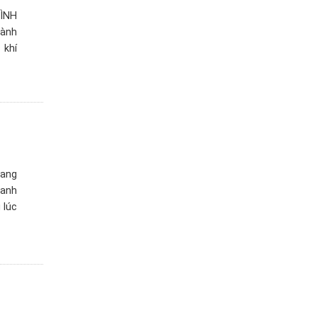
ÌNH
lành
 khí
ang
hanh
 lúc