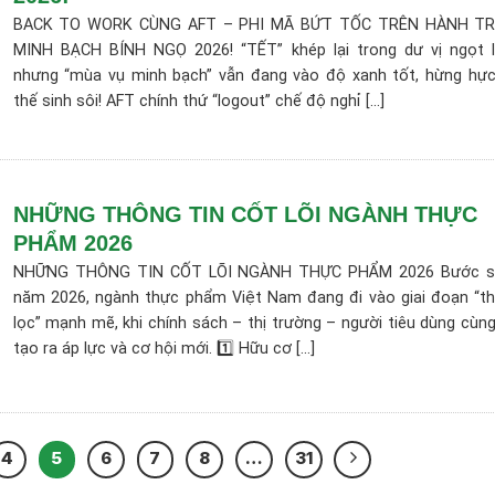
BACK TO WORK CÙNG AFT – PHI MÃ BỨT TỐC TRÊN HÀNH TR
MINH BẠCH BÍNH NGỌ 2026! “TẾT” khép lại trong dư vị ngọt 
nhưng “mùa vụ minh bạch” vẫn đang vào độ xanh tốt, hừng hực
thế sinh sôi! AFT chính thứ “logout” chế độ nghỉ [...]
NHỮNG THÔNG TIN CỐT LÕI NGÀNH THỰC
PHẨM 2026
NHỮNG THÔNG TIN CỐT LÕI NGÀNH THỰC PHẨM 2026 Bước s
năm 2026, ngành thực phẩm Việt Nam đang đi vào giai đoạn “t
lọc” mạnh mẽ, khi chính sách – thị trường – người tiêu dùng cùng
tạo ra áp lực và cơ hội mới. 1️⃣ Hữu cơ [...]
4
5
6
7
8
…
31