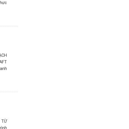
thực
ẠCH
 AFT
oanh
 TỪ
rình