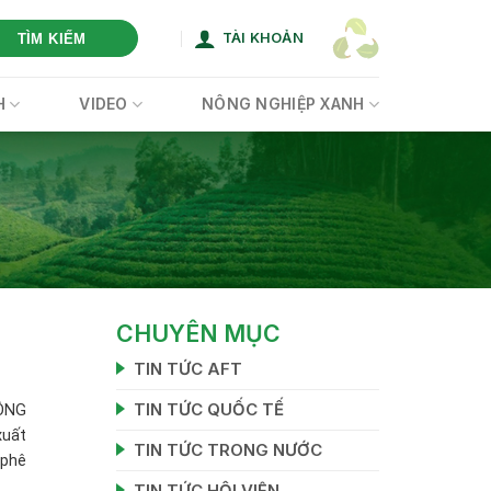
TÀI KHOẢN
TÌM KIẾM
H
VIDEO
NÔNG NGHIỆP XANH
CHUYÊN MỤC
TIN TỨC AFT
TIN TỨC QUỐC TẾ
ÔNG
xuất
TIN TỨC TRONG NƯỚC
 phê
TIN TỨC HỘI VIÊN