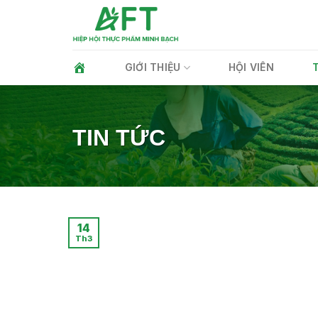
Skip
to
content
GIỚI THIỆU
HỘI VIÊN
TIN TỨC
14
Th3