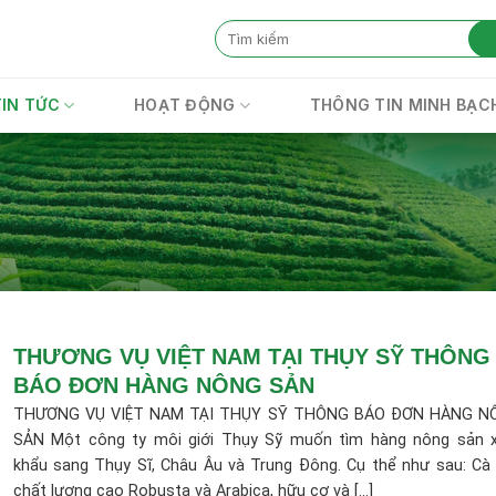
TIN TỨC
HOẠT ĐỘNG
THÔNG TIN MINH BẠC
THƯƠNG VỤ VIỆT NAM TẠI THỤY SỸ THÔNG
BÁO ĐƠN HÀNG NÔNG SẢN
THƯƠNG VỤ VIỆT NAM TẠI THỤY SỸ THÔNG BÁO ĐƠN HÀNG N
SẢN Một công ty môi giới Thụy Sỹ muốn tìm hàng nông sản 
khẩu sang Thụy Sĩ, Châu Âu và Trung Đông. Cụ thể như sau: Cà
chất lượng cao Robusta và Arabica, hữu cơ và [...]