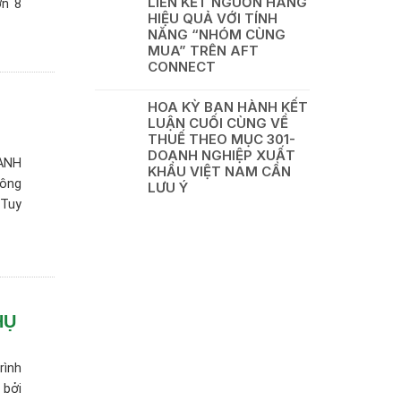
LIÊN KẾT NGUỒN HÀNG
ơn 8
HIỆU QUẢ VỚI TÍNH
NĂNG “NHÓM CÙNG
MUA” TRÊN AFT
CONNECT
HOA KỲ BAN HÀNH KẾT
LUẬN CUỐI CÙNG VỀ
THUẾ THEO MỤC 301-
DOANH NGHIỆP XUẤT
ANH
KHẨU VIỆT NAM CẦN
hông
LƯU Ý
 Tuy
HỤ
rình
 bởi