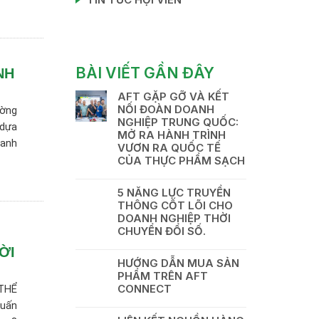
BÀI VIẾT GẦN ĐÂY
NH
AFT GẶP GỠ VÀ KẾT
NỐI ĐOÀN DOANH
ường
NGHIỆP TRUNG QUỐC:
 dựa
MỞ RA HÀNH TRÌNH
oanh
VƯƠN RA QUỐC TẾ
CỦA THỰC PHẨM SẠCH
5 NĂNG LỰC TRUYỀN
THÔNG CỐT LÕI CHO
DOANH NGHIỆP THỜI
CHUYỂN ĐỔI SỐ.
ỜI
HƯỚNG DẪN MUA SẢN
PHẨM TRÊN AFT
CONNECT
THỂ
uấn