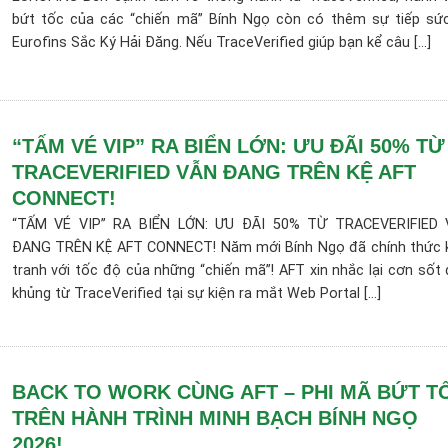
bứt tốc của các “chiến mã” Bính Ngọ còn có thêm sự tiếp sứ
Eurofins Sắc Ký Hải Đăng. Nếu TraceVerified giúp bạn kể câu [...]
“TẤM VÉ VIP” RA BIỂN LỚN: ƯU ĐÃI 50% TỪ
TRACEVERIFIED VẪN ĐANG TRÊN KỆ AFT
CONNECT!
“TẤM VÉ VIP” RA BIỂN LỚN: ƯU ĐÃI 50% TỪ TRACEVERIFIED
ĐANG TRÊN KỆ AFT CONNECT! Năm mới Bính Ngọ đã chính thức 
tranh với tốc độ của những “chiến mã”! AFT xin nhắc lại cơn sốt 
khủng từ TraceVerified tại sự kiện ra mắt Web Portal [...]
BACK TO WORK CÙNG AFT – PHI MÃ BỨT T
TRÊN HÀNH TRÌNH MINH BẠCH BÍNH NGỌ
2026!