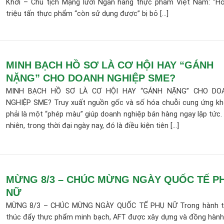
Khởi – Chủ tịch Mạng lưới Ngân hàng thực phẩm Việt Nam: “H
triệu tấn thực phẩm “còn sử dụng được” bị bỏ [...]
MINH BẠCH HỒ SƠ LÀ CƠ HỘI HAY “GÁNH
NẶNG” CHO DOANH NGHIỆP SME?
MINH BẠCH HỒ SƠ LÀ CƠ HỘI HAY “GÁNH NẶNG” CHO DO
NGHIỆP SME? Truy xuất nguồn gốc và số hóa chuỗi cung ứng k
phải là một “phép màu” giúp doanh nghiệp bán hàng ngay lập tức.
nhiên, trong thời đại ngày nay, đó là điều kiện tiên [...]
MỪNG 8/3 – CHÚC MỪNG NGÀY QUỐC TẾ P
NỮ
MỪNG 8/3 – CHÚC MỪNG NGÀY QUỐC TẾ PHỤ NỮ Trong hành t
thúc đẩy thực phẩm minh bạch, AFT được xây dựng và đồng hành