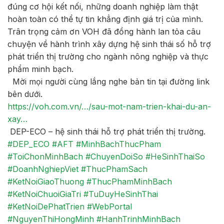
đúng cơ hội kết nối, những doanh nghiệp làm thật
hoàn toàn có thể tự tin khẳng định giá trị của mình.
Trân trọng cảm ơn VOH đã đồng hành lan tỏa câu
chuyện về hành trình xây dựng hệ sinh thái số hỗ trợ
phát triển thị trường cho ngành nông nghiệp và thực
phẩm minh bạch.
Mời mọi người cùng lắng nghe bản tin tại đường link
bên dưới.
https://voh.com.vn/…/sau-mot-nam-trien-khai-du-an-
xay…
DEP-ECO – hệ sinh thái hỗ trợ phát triển thị trường.
#DEP_ECO
#AFT
#MinhBachThucPham
#ToiChonMinhBach
#ChuyenDoiSo
#HeSinhThaiSo
#DoanhNghiepViet
#ThucPhamSach
#KetNoiGiaoThuong
#ThucPhamMinhBach
#KetNoiChuoiGiaTri
#TuDuyHeSinhThai
#KetNoiDePhatTrien
#WebPortal
#NguyenThiHongMinh
#HanhTrinhMinhBach