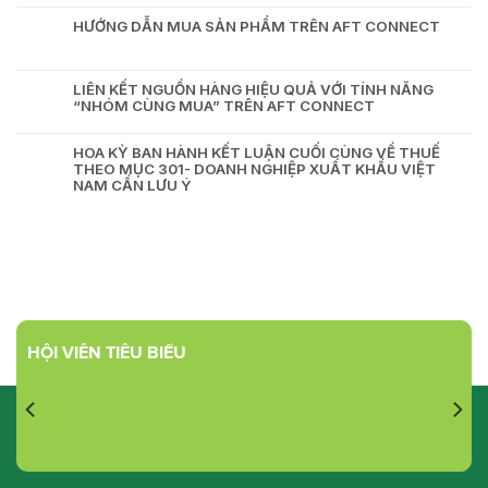
HƯỚNG DẪN MUA SẢN PHẨM TRÊN AFT CONNECT
LIÊN KẾT NGUỒN HÀNG HIỆU QUẢ VỚI TÍNH NĂNG
“NHÓM CÙNG MUA” TRÊN AFT CONNECT
HOA KỲ BAN HÀNH KẾT LUẬN CUỐI CÙNG VỀ THUẾ
THEO MỤC 301- DOANH NGHIỆP XUẤT KHẨU VIỆT
NAM CẦN LƯU Ý
HỘI VIÊN TIÊU BIỂU