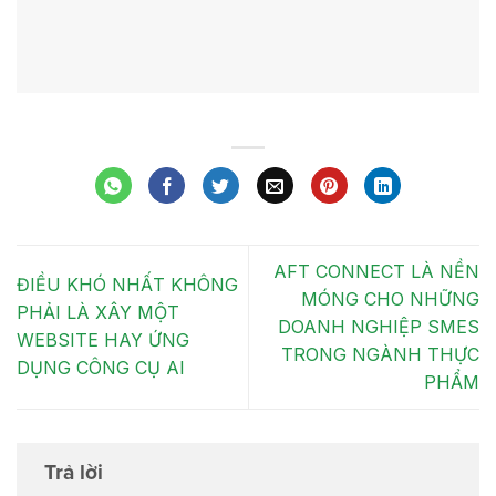
AFT CONNECT LÀ NỀN
ĐIỀU KHÓ NHẤT KHÔNG
MÓNG CHO NHỮNG
PHẢI LÀ XÂY MỘT
DOANH NGHIỆP SMES
WEBSITE HAY ỨNG
TRONG NGÀNH THỰC
DỤNG CÔNG CỤ AI
PHẨM
Trả lời