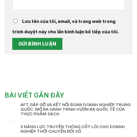
Lưu tên của tôi, email, và trang web trong
trình duyệt này cho lần bình luận kế tiếp của tôi.
BÀI VIẾT GẦN ĐÂY
AFT GẶP GỠ VÀ KẾT NỐI ĐOÀN DOANH NGHIỆP TRUNG
QUỐC: MỞ RA HÀNH TRÌNH VƯƠN RA QUỐC TẾ CỦA
THỰC PHẨM SẠCH
5 NĂNG LỰC TRUYỀN THÔNG CỐT LÕI CHO DOANH
NGHIỆP THỜI CHUYỂN ĐỔI SỐ.