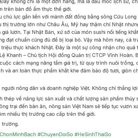
. Đây không chỉ là một đơn hàng, mà là dấu mốc lịch sử, c
m trên bản đồ ẩm thực thế giới.
ẩu chủ lực gắn liền với mảnh đất đồng bằng sông Cửu Long 
ều thị trường lớn như Châu Âu, Mỹ hay thậm chí Nhật nhưn
 giả lươn. Tại Nhật Bản, xứ sở của món sushi nổi tiếng khắ
hông đạt chuẩn cũng đủ để bị loại bỏ. Vậy mà hôm nay, cá tr
g triệu thực khách Nhật. Đây là một sự công nhận cho quá 
Lệ Khanh – Chủ tịch Hội đồng Quản trị CTCP Vĩnh Hoàn. 
cuộc cách mạng nâng tầm giá trị, từ quy trình nuôi trồng,
ch và an toàn thực phẩm khắt khe đảm bảo độ tươi, giòn c
 người nông dân và doanh nghiệp Việt. Không chỉ thắng lợi
h thép về năng lực sản xuất và chất lượng sản phẩm thủy 
ông trại đến bàn ăn, nông sản Việt Nam sẽ tiếp tục vươn xa
m nhiều thị trường cao cấp trên thế giới.
ị trường.
iChonMinhBach
#ChuyenDoiSo
#HeSinhThaiSo