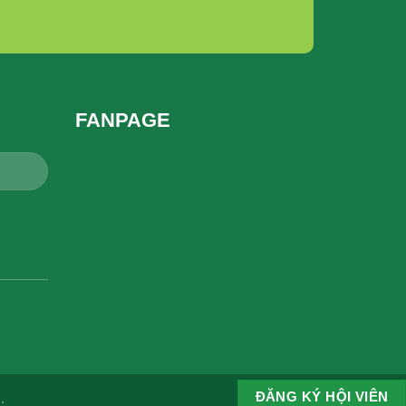
FANPAGE
ĐĂNG KÝ HỘI VIÊN
.