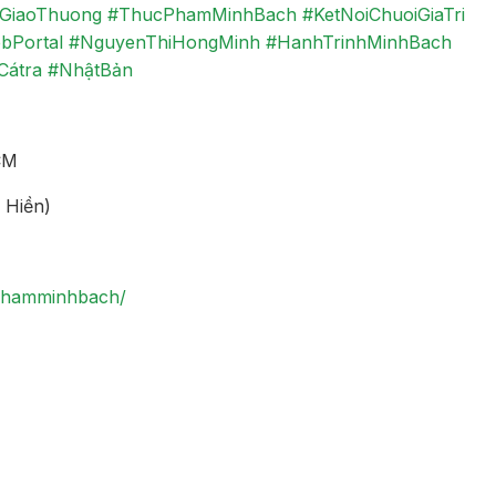
iGiaoThuong
#ThucPhamMinhBach
#KetNoiChuoiGiaTri
bPortal
#NguyenThiHongMinh
#HanhTrinhMinhBach
Cátra
#NhậtBản
CM
 Hiền)
phamminhbach/