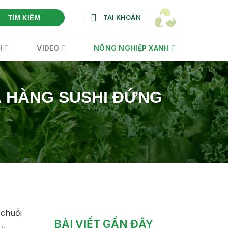
TÀI KHOẢN
TÌM KIẾM
H
VIDEO
NÔNG NGHIỆP XANH
À HÀNG SUSHI ĐỨNG
 chuỗi
BÀI VIẾT GẦN ĐÂY