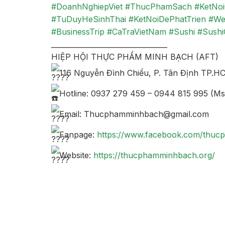
#DoanhNghiepViet
#ThucPhamSach
#KetNo
#TuDuyHeSinhThai
#KetNoiDePhatTrien
#We
#BusinessTrip
#CaTraVietNam
#Sushi
#Sushi
_________________________________
HIỆP HỘI THỰC PHẨM MINH BẠCH (AFT)
116 Nguyễn Đình Chiểu, P. Tân Định TP.H
Hotline: 0937 279 459 – 0944 815 995 (Ms
Email: Thucphamminhbach@gmail.com
Fanpage:
https://www.facebook.com/thuc
Website:
https://thucphamminhbach.org/