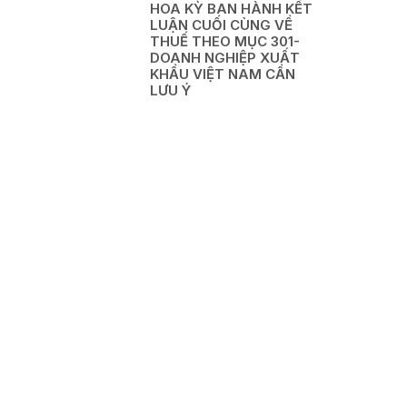
HOA KỲ BAN HÀNH KẾT
LUẬN CUỐI CÙNG VỀ
THUẾ THEO MỤC 301-
DOANH NGHIỆP XUẤT
KHẨU VIỆT NAM CẦN
LƯU Ý