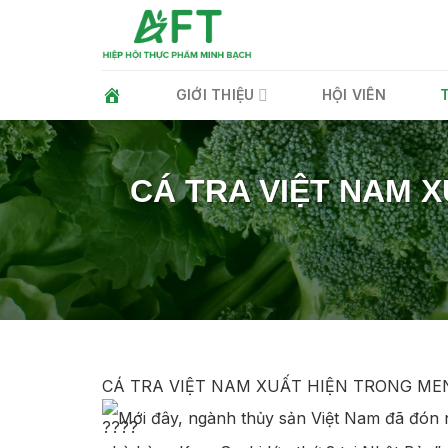
Skip
to
content
GIỚI THIỆU
HỘI VIÊN
CÁ TRA VIỆT NAM 
CÁ TRA VIỆT NAM XUẤT HIỆN TRONG ME
Mới đây, ngành thủy sản Việt Nam đã đón n