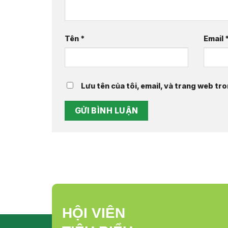
Tên
*
Email
Lưu tên của tôi, email, và trang web tro
HỘI VIÊN