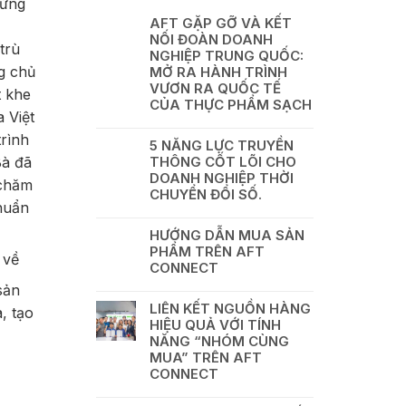
hứng
AFT GẶP GỠ VÀ KẾT
NỐI ĐOÀN DOANH
trù
NGHIỆP TRUNG QUỐC:
g chủ
MỞ RA HÀNH TRÌNH
VƯƠN RA QUỐC TẾ
t khe
CỦA THỰC PHẨM SẠCH
a Việt
trình
5 NĂNG LỰC TRUYỀN
Bà đã
THÔNG CỐT LÕI CHO
DOANH NGHIỆP THỜI
 chăm
CHUYỂN ĐỔI SỐ.
huẩn
HƯỚNG DẪN MUA SẢN
PHẨM TRÊN AFT
 về
CONNECT
sản
LIÊN KẾT NGUỒN HÀNG
, tạo
HIỆU QUẢ VỚI TÍNH
NĂNG “NHÓM CÙNG
MUA” TRÊN AFT
CONNECT