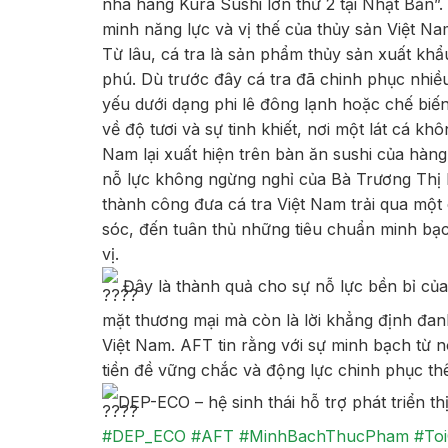
nhà hàng Kura Sushi lớn thứ 2 tại Nhật Bản”
minh năng lực và vị thế của thủy sản Việt Na
Từ lâu, cá tra là sản phẩm thủy sản xuất kh
phú. Dù trước đây cá tra đã chinh phục nhi
yếu dưới dạng phi lê đông lạnh hoặc chế biến
về độ tươi và sự tinh khiết, nơi một lát cá k
Nam lại xuất hiện trên bàn ăn sushi của hàn
nỗ lực không ngừng nghỉ của Bà Trương Thị 
thành công đưa cá tra Việt Nam trải qua một 
sóc, đến tuân thủ những tiêu chuẩn minh bạ
vị.
Đây là thành quả cho sự nỗ lực bền bỉ của
mặt thương mại mà còn là lời khẳng định đan
Việt Nam. AFT tin rằng với sự minh bạch từ n
tiền đề vững chắc và động lực chinh phục thê
DEP-ECO – hệ sinh thái hỗ trợ phát triển th
#DEP_ECO
#AFT
#MinhBachThucPham
#To