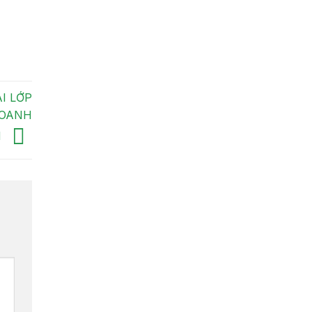
I LỚP
DOANH
H