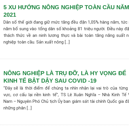
5 XU HƯỚNG NÔNG NGHIỆP TOÀN CẦU NĂ
2021
Dân số thế giới đang giữ mức tăng đều đặn 1,05% hàng năm, tức
năm bổ sung vào tổng dân số khoảng 81 triệu người. Điều này đặ
thách thức về an ninh lương thực và bài toàn tăng năng suất 
nghiệp toàn cầu. Sản xuất nông [...]
NÔNG NGHIỆP LÀ TRỤ ĐỠ, LÀ HY VỌNG ĐỂ
KINH TẾ BẬT DẬY SAU COVID -19
“Đây sẽ là thời điểm để chúng ta nhìn nhận lại vai trò của từng 
vực, cơ cấu lại nền kinh tế”, TS Lê Xuân Nghĩa – Nhà Kinh Tế 
Nam – Nguyên Phó Chủ tịch Ủy ban giám sát tài chính Quốc gia đ
những phân [...]