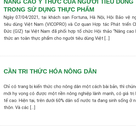
NÂNG CAO Ý THỨC CỦA NGƯỜI TIÊU DÙNG
TRONG SỬ DỤNG THỰC PHẨM
Ngày 07/04/2021, tại khách sạn Fortuna, Hà Nội, Hội Bảo vệ n
tiêu dùng Việt Nam (VICOPRO) và Cơ quan Hợp tác Phát triển 
Đức (GIZ) tại Việt Nam đã phối hợp tổ chức Hội thảo “Nâng cao 
thức an toàn thực phẩm cho người tiêu dùng Việt [...]
CẦN TRI THỨC HÓA NÔNG DÂN
Chỉ có trang bị kiến thức cho nông dân một cách bài bản, thì chún
mới hy vọng có được một nền nông nghiệp lành mạnh, có giá trị 
tế cao. Hiện tại, trên dưới 60% dân số nước ta đang sinh sống ở 
thôn. Và các [...]