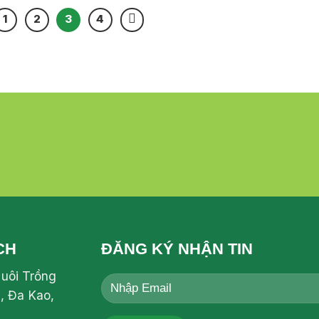
1
2
3
4
CH
ĐĂNG KÝ NHẬN TIN
Nuôi Trồng
, Đa Kao,