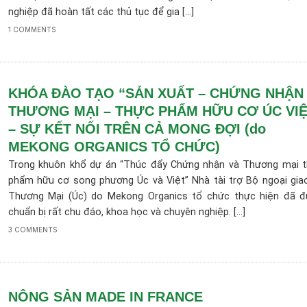
nghiệp đã hoàn tất các thủ tục để gia [...]
1 COMMENTS
KHÓA ĐÀO TẠO “SẢN XUẤT – CHỨNG NHẬN 
THƯƠNG MẠI – THỰC PHẨM HỮU CƠ ÚC VIỆ
– SỰ KẾT NỐI TRÊN CẢ MONG ĐỢI (do
MEKONG ORGANICS TỔ CHỨC)
Trong khuôn khổ dự án “Thúc đẩy Chứng nhận và Thương mại 
phẩm hữu cơ song phương Úc và Việt” Nhà tài trợ Bộ ngoại gia
Thương Mại (Úc) do Mekong Organics tổ chức thực hiện đã 
chuẩn bị rất chu đáo, khoa học và chuyên nghiệp. [...]
3 COMMENTS
NÔNG SẢN MADE IN FRANCE