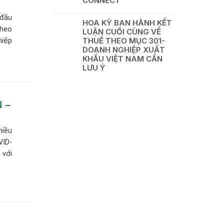
CONNECT
 đầu
HOA KỲ BAN HÀNH KẾT
theo
LUẬN CUỐI CÙNG VỀ
THUẾ THEO MỤC 301-
hiệp
DOANH NGHIỆP XUẤT
KHẨU VIỆT NAM CẦN
LƯU Ý
 –
hiều
VID-
 với