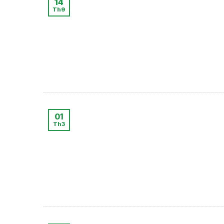
14
Th9
01
Th3