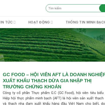
TIN TỨC
HOẠT ĐỘNG
THÔNG TIN MINH BẠC
GC FOOD – HỘI VIÊN AFT LÀ DOANH NGHIỆ
XUẤT KHẨU THẠCH DỪA GIA NHẬP THỊ
TRƯỜNG CHỨNG KHOÁN
Công ty cổ phần Thực phẩm G.C (GC Food), hội viên tiêu biểu
Hiệp hội thực phẩm minh bạch (AFT) là hội viên sản xuất thạch
và thạch nha đam xuất khẩu hàng đầu Việt Nam cho biết, d