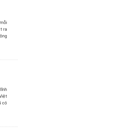
M
 mỗi
t ra
nông
lĩnh
Việt
ã có