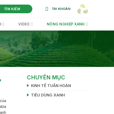
TÀI KHOẢN
TÌM KIẾM
H
VIDEO
NÔNG NGHIỆP XANH
CHUYÊN MỤC
P
KINH TẾ TUẦN HOÀN
TIÊU DÙNG XANH
 của
 dừa
oanh