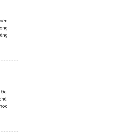
hiện
rong
hàng
 Đại
phải
 học