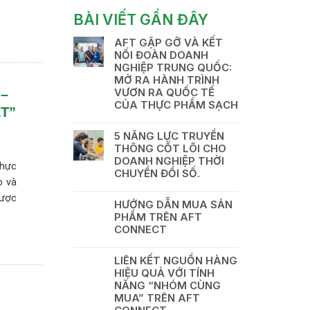
BÀI VIẾT GẦN ĐÂY
AFT GẶP GỠ VÀ KẾT
NỐI ĐOÀN DOANH
NGHIỆP TRUNG QUỐC:
MỞ RA HÀNH TRÌNH
VƯƠN RA QUỐC TẾ
–
CỦA THỰC PHẨM SẠCH
T”
5 NĂNG LỰC TRUYỀN
THÔNG CỐT LÕI CHO
DOANH NGHIỆP THỜI
thực
CHUYỂN ĐỔI SỐ.
o và
được
HƯỚNG DẪN MUA SẢN
PHẨM TRÊN AFT
CONNECT
LIÊN KẾT NGUỒN HÀNG
HIỆU QUẢ VỚI TÍNH
NĂNG “NHÓM CÙNG
MUA” TRÊN AFT