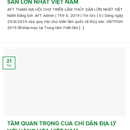
SẢN LỚN NHẤT VIỆT NAM
AFT THAM GIA HỘI CHỢ TRIỂN LÃM THỦY SẢN LỚN NHẤT VIỆT
NAM Đăng bởi: AFT Admin | Th9 4, 2019 | Tin tức | 0 | Sáng ngày
29/8/2019 vừa qua, Hội chợ triển lãm quốc tế thủy sản -VIETFISH
2019 đã khai mạc tại Trung tâm Triển lãm [...]
21
Th2
TẦM QUAN TRỌNG CỦA CHỈ DẪN ĐỊA LÝ