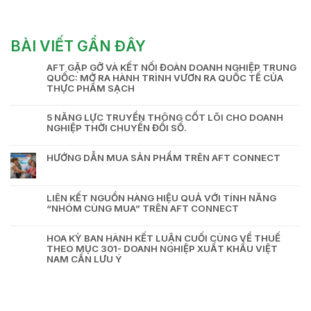
BÀI VIẾT GẦN ĐÂY
AFT GẶP GỠ VÀ KẾT NỐI ĐOÀN DOANH NGHIỆP TRUNG
QUỐC: MỞ RA HÀNH TRÌNH VƯƠN RA QUỐC TẾ CỦA
THỰC PHẨM SẠCH
5 NĂNG LỰC TRUYỀN THÔNG CỐT LÕI CHO DOANH
NGHIỆP THỜI CHUYỂN ĐỔI SỐ.
HƯỚNG DẪN MUA SẢN PHẨM TRÊN AFT CONNECT
LIÊN KẾT NGUỒN HÀNG HIỆU QUẢ VỚI TÍNH NĂNG
“NHÓM CÙNG MUA” TRÊN AFT CONNECT
HOA KỲ BAN HÀNH KẾT LUẬN CUỐI CÙNG VỀ THUẾ
THEO MỤC 301- DOANH NGHIỆP XUẤT KHẨU VIỆT
NAM CẦN LƯU Ý