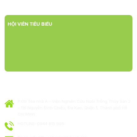
HỘI VIÊN TIÊU BIỂU
HIỆP HỘI THỰC PHẨM MINH BẠCH
P.09 Tòa nhà A - Viện Nghiên Cứu Nuôi Trồng Thủy Sản 2
- 116 Nguyễn Đình Chiểu, Đa Kao, Quận 1, Thành phố Hồ
Chí Minh
HOTLINE: 0944 815 995