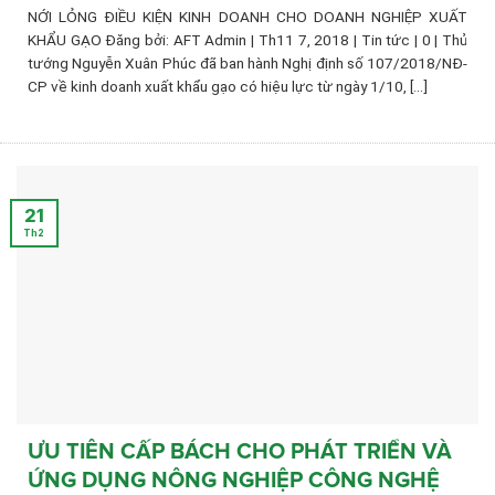
NỚI LỎNG ĐIỀU KIỆN KINH DOANH CHO DOANH NGHIỆP XUẤT
KHẨU GẠO Đăng bởi: AFT Admin | Th11 7, 2018 | Tin tức | 0 | Thủ
tướng Nguyễn Xuân Phúc đã ban hành Nghị định số 107/2018/NĐ-
CP về kinh doanh xuất khẩu gạo có hiệu lực từ ngày 1/10, [...]
21
Th2
ƯU TIÊN CẤP BÁCH CHO PHÁT TRIỂN VÀ
ỨNG DỤNG NÔNG NGHIỆP CÔNG NGHỆ