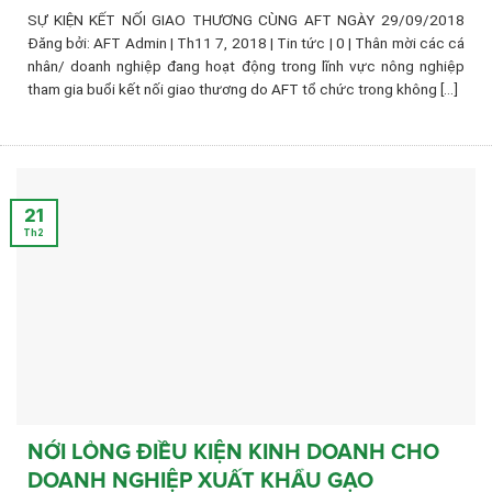
SỰ KIỆN KẾT NỐI GIAO THƯƠNG CÙNG AFT NGÀY 29/09/2018
Đăng bởi: AFT Admin | Th11 7, 2018 | Tin tức | 0 | Thân mời các cá
nhân/ doanh nghiệp đang hoạt động trong lĩnh vực nông nghiệp
tham gia buổi kết nối giao thương do AFT tổ chức trong không [...]
21
Th2
NỚI LỎNG ĐIỀU KIỆN KINH DOANH CHO
DOANH NGHIỆP XUẤT KHẨU GẠO