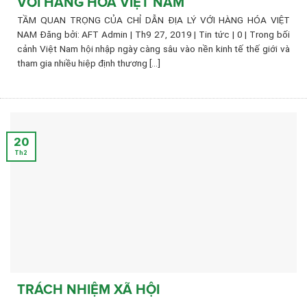
VỚI HÀNG HÓA VIỆT NAM
TẦM QUAN TRỌNG CỦA CHỈ DẪN ĐỊA LÝ VỚI HÀNG HÓA VIỆT
NAM Đăng bởi: AFT Admin | Th9 27, 2019 | Tin tức | 0 | Trong bối
cảnh Việt Nam hội nhập ngày càng sâu vào nền kinh tế thế giới và
tham gia nhiều hiệp định thương [...]
20
Th2
TRÁCH NHIỆM XÃ HỘI