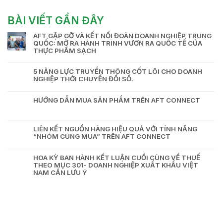
BÀI VIẾT GẦN ĐÂY
AFT GẶP GỠ VÀ KẾT NỐI ĐOÀN DOANH NGHIỆP TRUNG
QUỐC: MỞ RA HÀNH TRÌNH VƯƠN RA QUỐC TẾ CỦA
THỰC PHẨM SẠCH
5 NĂNG LỰC TRUYỀN THÔNG CỐT LÕI CHO DOANH
NGHIỆP THỜI CHUYỂN ĐỔI SỐ.
HƯỚNG DẪN MUA SẢN PHẨM TRÊN AFT CONNECT
LIÊN KẾT NGUỒN HÀNG HIỆU QUẢ VỚI TÍNH NĂNG
“NHÓM CÙNG MUA” TRÊN AFT CONNECT
HOA KỲ BAN HÀNH KẾT LUẬN CUỐI CÙNG VỀ THUẾ
THEO MỤC 301- DOANH NGHIỆP XUẤT KHẨU VIỆT
NAM CẦN LƯU Ý