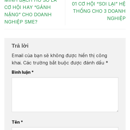
MINH BẠCH HỒ SƠ LÀ
01 CƠ HỘI “SOI LẠI” HỆ
CƠ HỘI HAY “GÁNH
THỐNG CHO 3 DOANH
NẶNG” CHO DOANH
NGHIỆP
NGHIỆP SME?
Trả lời
Email của bạn sẽ không được hiển thị công
khai.
Các trường bắt buộc được đánh dấu
*
Bình luận
*
Tên
*