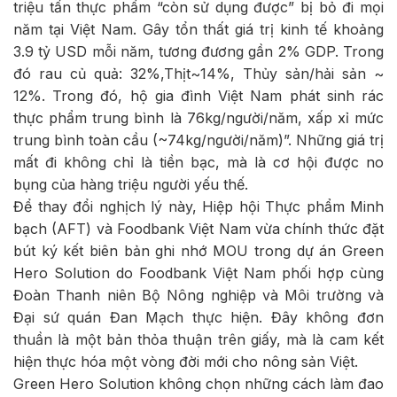
triệu tấn thực phẩm “còn sử dụng được” bị bỏ đi mọi
năm tại Việt Nam. Gây tổn thất giá trị kinh tế khoảng
3.9 tỷ USD mỗi năm, tương đương gần 2% GDP. Trong
đó rau củ quả: 32%,Thịt~14%, Thủy sản/hải sản ~
12%. Trong đó, hộ gia đình Việt Nam phát sinh rác
thực phẩm trung bình là 76kg/người/năm, xấp xỉ mức
trung bình toàn cầu (~74kg/người/năm)”. Những giá trị
mất đi không chỉ là tiền bạc, mà là cơ hội được no
bụng của hàng triệu người yếu thế.
Để thay đổi nghịch lý này, Hiệp hội Thực phẩm Minh
bạch (AFT) và Foodbank Việt Nam vừa chính thức đặt
bút ký kết biên bản ghi nhớ MOU trong dự án Green
Hero Solution do Foodbank Việt Nam phối hợp cùng
Đoàn Thanh niên Bộ Nông nghiệp và Môi trường và
Đại sứ quán Đan Mạch thực hiện. Đây không đơn
thuần là một bản thỏa thuận trên giấy, mà là cam kết
hiện thực hóa một vòng đời mới cho nông sản Việt.
Green Hero Solution không chọn những cách làm đao