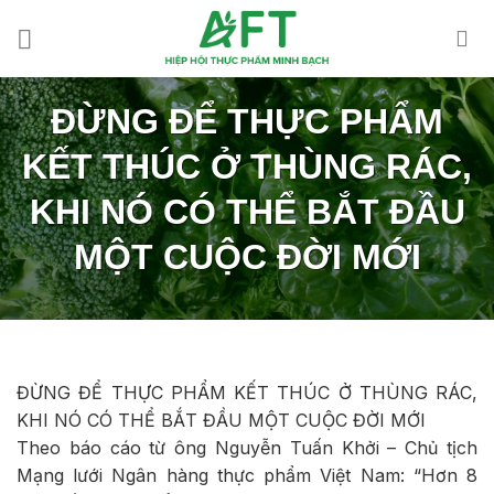
Skip
to
content
ĐỪNG ĐỂ THỰC PHẨM
KẾT THÚC Ở THÙNG RÁC,
KHI NÓ CÓ THỂ BẮT ĐẦU
MỘT CUỘC ĐỜI MỚI
ĐỪNG ĐỂ THỰC PHẨM KẾT THÚC Ở THÙNG RÁC,
KHI NÓ CÓ THỂ BẮT ĐẦU MỘT CUỘC ĐỜI MỚI
Theo báo cáo từ ông Nguyễn Tuấn Khởi – Chủ tịch
Mạng lưới Ngân hàng thực phẩm Việt Nam: “Hơn 8