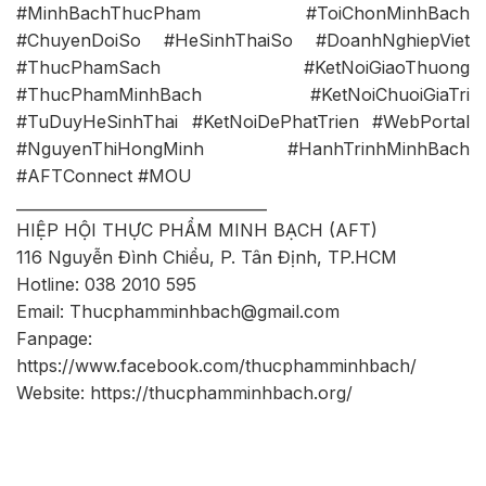
#MinhBachThucPham #ToiChonMinhBach
#ChuyenDoiSo #HeSinhThaiSo #DoanhNghiepViet
#ThucPhamSach #KetNoiGiaoThuong
#ThucPhamMinhBach #KetNoiChuoiGiaTri
#TuDuyHeSinhThai #KetNoiDePhatTrien #WebPortal
#NguyenThiHongMinh #HanhTrinhMinhBach
#AFTConnect #MOU
_________________________________
HIỆP HỘI THỰC PHẨM MINH BẠCH (AFT)
116 Nguyễn Đình Chiểu, P. Tân Định, TP.HCM
Hotline: 038 2010 595
Email: Thucphamminhbach@gmail.com
Fanpage:
https://www.facebook.com/thucphamminhbach/
Website: https://thucphamminhbach.org/