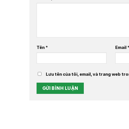
Tên
*
Email
Lưu tên của tôi, email, và trang web tro