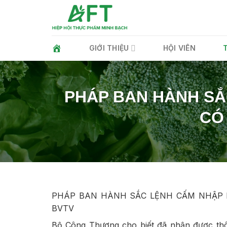
Skip
to
content
GIỚI THIỆU
HỘI VIÊN
PHÁP BAN HÀNH SẮ
CÓ
PHÁP BAN HÀNH SẮC LỆNH CẤM NHẬP 
BVTV
Bộ Công Thương cho biết đã nhận được thô