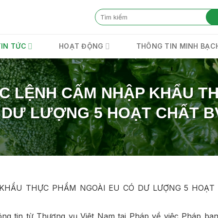
TIN TỨC
HOẠT ĐỘNG
THÔNG TIN MINH BẠC
C LỆNH CẤM NHẬP KHẨU T
 DƯ LƯỢNG 5 HOẠT CHẤT B
KHẨU THỰC PHẨM NGOÀI EU CÓ DƯ LƯỢNG 5 HOẠT
ng tin từ Thương vụ Việt Nam tại Pháp về việc Pháp ba