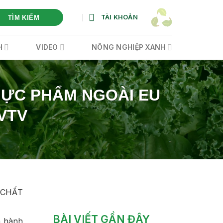
TÀI KHOẢN
TÌM KIẾM
H
VIDEO
NÔNG NGHIỆP XANH
HỰC PHẨM NGOÀI EU
VTV
 CHẤT
BÀI VIẾT GẦN ĐÂY
n hành