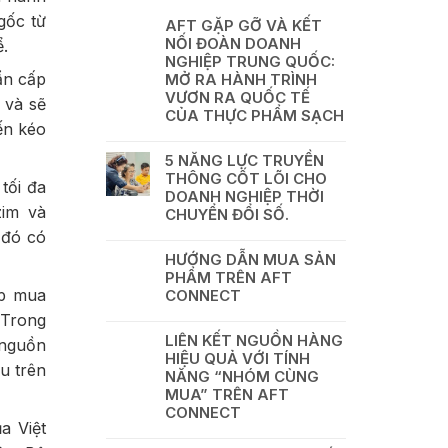
gốc từ
AFT GẶP GỠ VÀ KẾT
NỐI ĐOÀN DOANH
.
NGHIỆP TRUNG QUỐC:
ẩn cấp
MỞ RA HÀNH TRÌNH
VƯƠN RA QUỐC TẾ
 và sẽ
CỦA THỰC PHẨM SẠCH
ến kéo
5 NĂNG LỰC TRUYỀN
THÔNG CỐT LÕI CHO
tối đa
DOANH NGHIỆP THỜI
zim và
CHUYỂN ĐỔI SỐ.
 đó có
HƯỚNG DẪN MUA SẢN
PHẨM TRÊN AFT
áp mua
CONNECT
 Trong
LIÊN KẾT NGUỒN HÀNG
 nguồn
HIỆU QUẢ VỚI TÍNH
u trên
NĂNG “NHÓM CÙNG
MUA” TRÊN AFT
CONNECT
a Việt