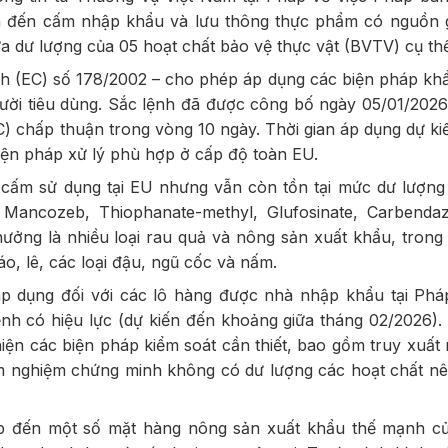
an đến cấm nhập khẩu và lưu thông thực phẩm có nguồn 
 dư lượng của 05 hoạt chất bảo vệ thực vật (BVTV) cụ thể
h (EC) số 178/2002 – cho phép áp dụng các biện pháp kh
ười tiêu dùng. Sắc lệnh đã được công bố ngày 05/01/2026
) chấp thuận trong vòng 10 ngày. Thời gian áp dụng dự ki
iện pháp xử lý phù hợp ở cấp độ toàn EU.
cấm sử dụng tại EU nhưng vẫn còn tồn tại mức dư lượng 
 Mancozeb, Thiophanate-methyl, Glufosinate, Carbenda
ởng là nhiều loại rau quả và nông sản xuất khẩu, trong
áo, lê, các loại đậu, ngũ cốc và nấm.
áp dụng đối với các lô hàng được nhà nhập khẩu tại Ph
ệnh có hiệu lực (dự kiến đến khoảng giữa tháng 02/2026).
hiện các biện pháp kiểm soát cần thiết, bao gồm truy xuất
iểm nghiệm chứng minh không có dư lượng các hoạt chất nê
ếp đến một số mặt hàng nông sản xuất khẩu thế mạnh củ