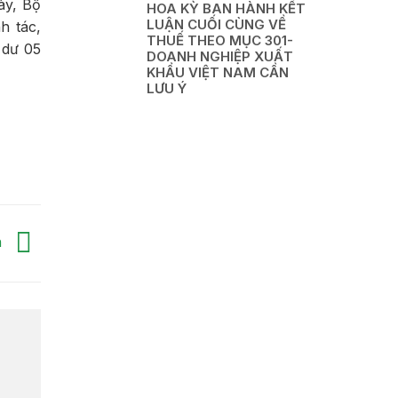
ày, Bộ
HOA KỲ BAN HÀNH KẾT
LUẬN CUỐI CÙNG VỀ
h tác,
THUẾ THEO MỤC 301-
 dư 05
DOANH NGHIỆP XUẤT
KHẨU VIỆT NAM CẦN
LƯU Ý
h