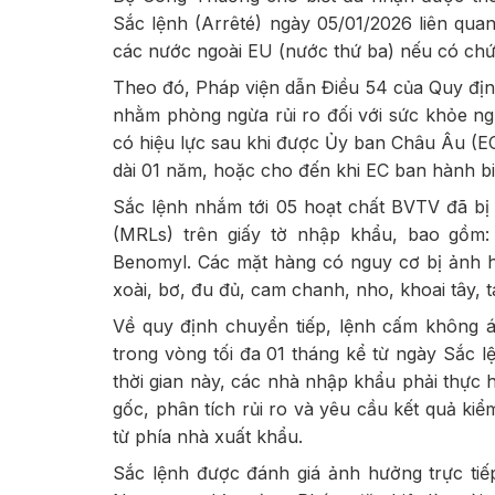
Sắc lệnh (Arrêté) ngày 05/01/2026 liên qu
các nước ngoài EU (nước thứ ba) nếu có chứa
Theo đó, Pháp viện dẫn Điều 54 của Quy địn
nhằm phòng ngừa rủi ro đối với sức khỏe ng
có hiệu lực sau khi được Ủy ban Châu Âu (EC
dài 01 năm, hoặc cho đến khi EC ban hành b
Sắc lệnh nhắm tới 05 hoạt chất BVTV đã bị 
(MRLs) trên giấy tờ nhập khẩu, bao gồm:
Benomyl. Các mặt hàng có nguy cơ bị ảnh hư
xoài, bơ, đu đủ, cam chanh, nho, khoai tây, t
Về quy định chuyển tiếp, lệnh cấm không 
trong vòng tối đa 01 tháng kể từ ngày Sắc l
thời gian này, các nhà nhập khẩu phải thực 
gốc, phân tích rủi ro và yêu cầu kết quả k
từ phía nhà xuất khẩu.
Sắc lệnh được đánh giá ảnh hưởng trực ti