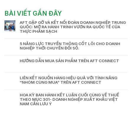
BÀI VIẾT GẦN ĐÂY
AFT GẶP GỠ VÀ KẾT NỐI ĐOÀN DOANH NGHIỆP TRUNG
QUỐC: MỞ RA HÀNH TRÌNH VƯƠN RA QUỐC TẾ CỦA
THỰC PHẨM SẠCH
5 NĂNG LỰC TRUYỀN THÔNG CỐT LÕI CHO DOANH
NGHIỆP THỜI CHUYỂN ĐỔI SỐ.
HƯỚNG DẪN MUA SẢN PHẨM TRÊN AFT CONNECT
LIÊN KẾT NGUỒN HÀNG HIỆU QUẢ VỚI TÍNH NĂNG
“NHÓM CÙNG MUA” TRÊN AFT CONNECT
HOA KỲ BAN HÀNH KẾT LUẬN CUỐI CÙNG VỀ THUẾ
THEO MỤC 301- DOANH NGHIỆP XUẤT KHẨU VIỆT
NAM CẦN LƯU Ý