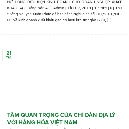
NỚI LỎNG ĐIỀU KIỆN KINH DOANH CHO DOANH NGHIỆP XUẤT
KHẨU GẠO Đăng bởi: AFT Admin | Th11 7, 2018 | Tin tức | 0 | Thủ
tướng Nguyễn Xuân Phúc đã ban hành Nghị định số 107/2018/NĐ-
CP về kinh doanh xuất khẩu gạo có hiệu lực từ ngày 1/10, [...]
21
Th2
TẦM QUAN TRỌNG CỦA CHỈ DẪN ĐỊA LÝ
VỚI HÀNG HÓA VIỆT NAM