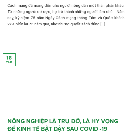
Cách mạng đã mang đến cho người nông dân một thân phận khác.
Từ những người cơ cực, họ trở thành những người làm chủ. Năm
nay, kỷ niệm 75 năm Ngày Cách mạng tháng Tám và Quốc khánh
2/9. Nhìn lại 75 năm qua, nhờ những quyết sách đúng [...]
18
Th11
NÔNG NGHIỆP LÀ TRỤ ĐỠ, LÀ HY VỌNG
ĐỂ KINH TẾ BẬT DẬY SAU COVID -19