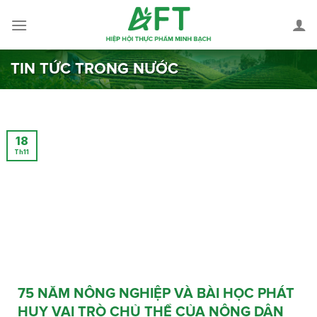
Skip
to
content
TIN TỨC TRONG NƯỚC
18
Th11
75 NĂM NÔNG NGHIỆP VÀ BÀI HỌC PHÁT
HUY VAI TRÒ CHỦ THỂ CỦA NÔNG DÂN