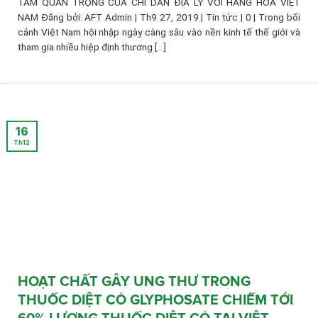
TẦM QUAN TRỌNG CỦA CHỈ DẪN ĐỊA LÝ VỚI HÀNG HÓA VIỆT
NAM Đăng bởi: AFT Admin | Th9 27, 2019 | Tin tức | 0 | Trong bối
cảnh Việt Nam hội nhập ngày càng sâu vào nền kinh tế thế giới và
tham gia nhiều hiệp định thương [...]
16
Th12
HOẠT CHẤT GÂY UNG THƯ TRONG
THUỐC DIỆT CỎ GLYPHOSATE CHIẾM TỚI