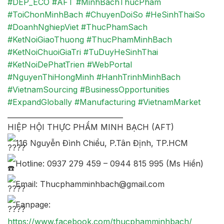
#DEP_ECO
#AFT
#MinhBachThucPham
#ToiChonMinhBach
#ChuyenDoiSo
#HeSinhThaiSo
#DoanhNghiepViet
#ThucPhamSach
#KetNoiGiaoThuong
#ThucPhamMinhBach
#KetNoiChuoiGiaTri
#TuDuyHeSinhThai
#KetNoiDePhatTrien
#WebPortal
#NguyenThiHongMinh
#HanhTrinhMinhBach
#VietnamSourcing
#BusinessOpportunities
#ExpandGlobally
#Manufacturing
#VietnamMarket
_________________________________
HIỆP HỘI THỰC PHẨM MINH BẠCH (AFT)
116 Nguyễn Đình Chiểu, P.Tân Định, TP.HCM
Hotline: 0937 279 459 – 0944 815 995 (Ms Hiền)
Email: Thucphamminhbach@gmail.com
Fanpage:
https://www.facebook.com/thucphamminhbach/