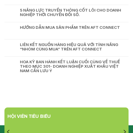
5 NĂNG LỰC TRUYỀN THÔNG CỐT LÕI CHO DOANH
NGHIỆP THỜI CHUYỂN ĐỔI SỐ.
HƯỚNG DẪN MUA SẢN PHẨM TRÊN AFT CONNECT
LIÊN KẾT NGUỒN HÀNG HIỆU QUẢ VỚI TÍNH NĂNG
“NHÓM CÙNG MUA” TRÊN AFT CONNECT
HOA KỲ BAN HÀNH KẾT LUẬN CUỐI CÙNG VỀ THUẾ
THEO MỤC 301- DOANH NGHIỆP XUẤT KHẨU VIỆT
NAM CẦN LƯU Ý
HỘI VIÊN TIÊU BIỂU