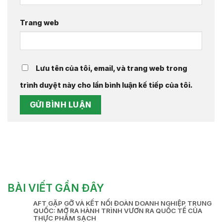
Trang web
Lưu tên của tôi, email, và trang web trong
trình duyệt này cho lần bình luận kế tiếp của tôi.
BÀI VIẾT GẦN ĐÂY
AFT GẶP GỠ VÀ KẾT NỐI ĐOÀN DOANH NGHIỆP TRUNG
QUỐC: MỞ RA HÀNH TRÌNH VƯƠN RA QUỐC TẾ CỦA
THỰC PHẨM SẠCH