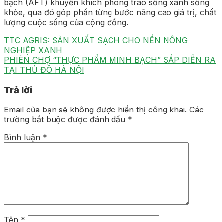
bạch (AFT) khuyến khích phong trào sống xanh sống
khỏe, qua đó góp phần từng bước nâng cao giá trị, chất
lượng cuộc sống của cộng đồng.
TTC AGRIS: SẢN XUẤT SẠCH CHO NỀN NÔNG
NGHIỆP XANH
PHIÊN CHỢ “THỰC PHẨM MINH BẠCH” SẮP DIỄN RA
TẠI THỦ ĐÔ HÀ NỘI
Trả lời
Email của bạn sẽ không được hiển thị công khai.
Các
trường bắt buộc được đánh dấu
*
Bình luận
*
Tên
*