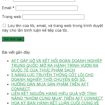
Email
*
Trang web
Lưu tên của tôi, email, và trang web trong trình duyệt
này cho lần bình luận kế tiếp của tôi.
Bài viết gần đây
AFT GẶP GỠ VÀ KẾT NỐI ĐOÀN DOANH NGHIỆP
TRUNG QUỐC: MỞ RA HÀNH TRÌNH VƯƠN RA
QUỐC TẾ CỦA THỰC PHẨM SẠCH
5 NĂNG LỰC TRUYỀN THÔNG CỐT LÕI CHO
DOANH NGHIỆP THỜI CHUYỂN ĐỔI SỐ.
HƯỚNG DẪN MUA SẢN PHẨM TRÊN AFT
CONNECT
LIÊN KẾT NGUỒN HÀNG HIỆU QUẢ VỚI TÍNH
NĂNG “NHÓM CÙNG MUA” TRÊN AFT CONNECT
HOA KỲ BAN HÀNH KẾT LUẬN CUỐI CÙNG VỀ