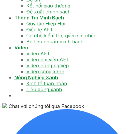
Kết nối giao thương
Đề xuất chính sách
Thông Tin Minh Bạch
Quy tắc Hiệp Hội
Điều lệ AFT
Cơ chế kiểm tra, giám sát chéo
Bộ tiêu chuẩn minh bạch
Video
Video AFT
Video hội viên AFT
Video nông nghiệp
Video sống xanh
Nông Nghiệp Xanh
Kinh tế tuần hoàn
Tiêu dùng xanh
Chat với chúng tôi qua Facebook