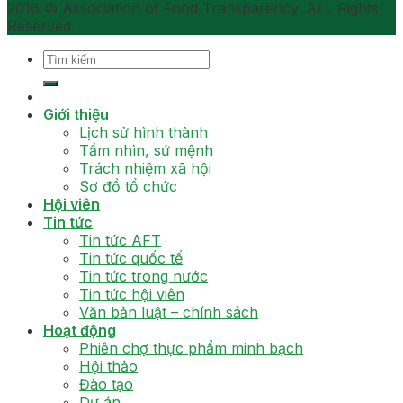
2016 © Association of Food Transparency. ALL Rights
Reserved.
Giới thiệu
Lịch sử hình thành
Tầm nhìn, sứ mệnh
Trách nhiệm xã hội
Sơ đồ tổ chức
Hội viên
Tin tức
Tin tức AFT
Tin tức quốc tế
Tin tức trong nước
Tin tức hội viên
Văn bản luật – chính sách
Hoạt động
Phiên chợ thực phẩm minh bạch
Hội thảo
Đào tạo
Dự án