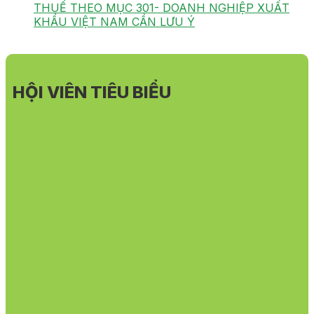
THUẾ THEO MỤC 301- DOANH NGHIỆP XUẤT
KHẨU VIỆT NAM CẦN LƯU Ý
HỘI VIÊN TIÊU BIỂU