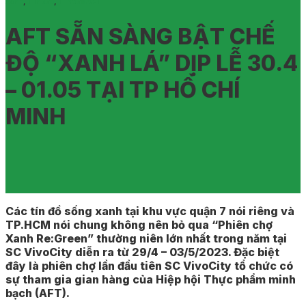
xanh
,
Tin tức
,
Tin tức AFT
AFT SẴN SÀNG BẬT CHẾ
ĐỘ “XANH LÁ” DỊP LỄ 30.4
– 01.05 TẠI TP HỒ CHÍ
MINH
Các tín đồ sống xanh tại khu vực quận 7 nói riêng và
TP.HCM nói chung không nên bỏ qua “Phiên chợ
Xanh Re:Green” thường niên lớn nhất trong năm tại
SC VivoCity diễn ra từ 29/4 – 03/5/2023. Đặc biệt
đây là phiên chợ lần đầu tiên SC VivoCity tổ chức có
sự tham gia gian hàng của Hiệp hội Thực phẩm minh
bạch (AFT).