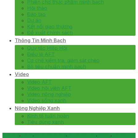
Phiên chợ thực phẩm minh bạch
Hội thảo
Đào tạo
Dự án
Kết nối giao thương
Đề xuất chính sách
Thông Tin Minh Bạch
Quy tắc Hiệp Hội
Điều lệ AFT
Cơ chế kiểm tra, giám sát chéo
Bộ tiêu chuẩn minh bạch
Video
Video AFT
Video hội viên AFT
Video nông nghiệp
Video sống xanh
Nông Nghiệp Xanh
Kinh tế tuần hoàn
Tiêu dùng xanh
Hoạt động
,
Kết nối
,
Kết nối giao thương
,
Kinh tế tuần hoàn
,
Sự Kiện
,
Tiêu dùng